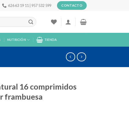
626 63 19 11 | 957 532 599
CONTACTO
S
NUTRICIÓN
TIENDA
tural 16 comprimidos
or frambuesa