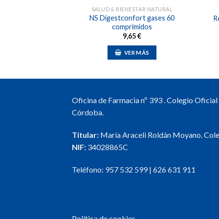
 & CIRCULACIÓN
SALUD & BIENESTAR NATURAL
NS Digestconfort gases 60
l frío 250ml.
R
comprimidos
,31
€
9,65
€
R AL CARRO
VER MÁS
Oficina de Farmacia nº 393 . Colegio Oficia
Córdoba.
Titular:
María Araceli Roldán Moyano. Col
NIF:
34028865C
Teléfono:
957 532 599
|
626 631 911
Política de cookies