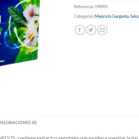
Referencia:
198901
Categorías:
Mejora tu Garganta
,
Salu
VALORACIONES (0)
tiene extractos vegetales que ayudan a suavizar la tos y dis