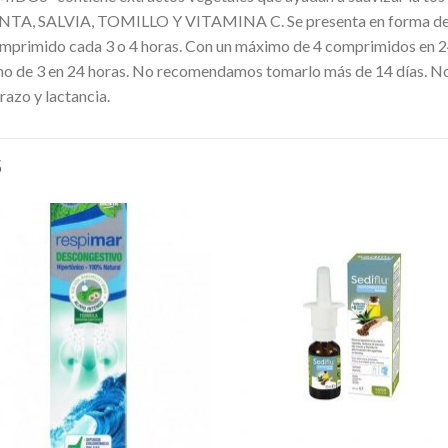
 SALVIA, TOMILLO Y VITAMINA C. Se presenta en forma de c
mido cada 3 o 4 horas. Con un máximo de 4 comprimidos en 24ho
o de 3 en 24 horas. No recomendamos tomarlo más de 14 días. No t
azo y lactancia.
S
Añadir
Aña
a la
a l
lista de
lista
deseos
des