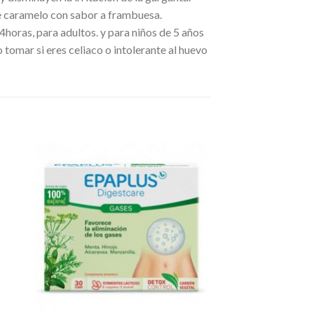
aramelo con sabor a frambuesa.
ras, para adultos. y para niños de 5 años
omar si eres celiaco o intolerante al huevo
dir
Añadir
a
a la
 de
lista de
eos
deseos