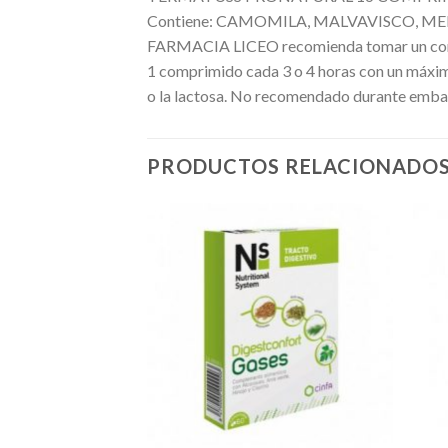
Contiene: CAMOMILA, MALVAVISCO, MENTA,
FARMACIA LICEO recomienda tomar un compri
1 comprimido cada 3 o 4 horas con un máxim
o la lactosa. No recomendado durante embar
PRODUCTOS RELACIONADO
Añadir
Añadir
a la
a la
lista de
lista de
deseos
deseos