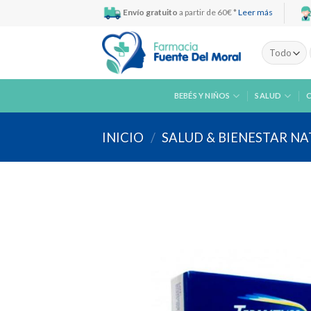
Skip
Envío gratuito
a partir de 60€ *
Leer más
to
content
BEBÉS Y NIÑOS
SALUD
INICIO
/
SALUD & BIENESTAR N