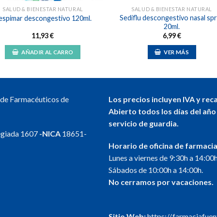
SALUD & BIENESTAR NATURAL
SALUD & BIENESTAR NATURAL
Sediflu descongestivo nasal sp
espimar descongestivo 120ml.
20ml.
11,93
€
6,99
€
AÑADIR AL CARRO
VER MÁS
l de Farmacéuticos de
Los precios incluyen IVA y rec
Abierto todos los días del año
servicio de guardia.
egiada 1607
-NICA
18651-
Horario de oficina de farmacia
Lunes a viernes de 9:30h a 14:00h
Sábados de 10:00h a 14:00h.
No cerramos por vacaciones.
Sitio Web:
https://.farmaciafue