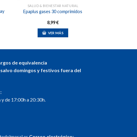
SALUD & BIENESTAR NATURAL
ray
Epaplus gases 30 comprimidos
8,99
€
VER MÁS
argos de equivalencia
 salvo domingos y festivos fuera del
:
 y de 17:00h a 20:30h.
ntedelmoral.es
Correo electrónico: