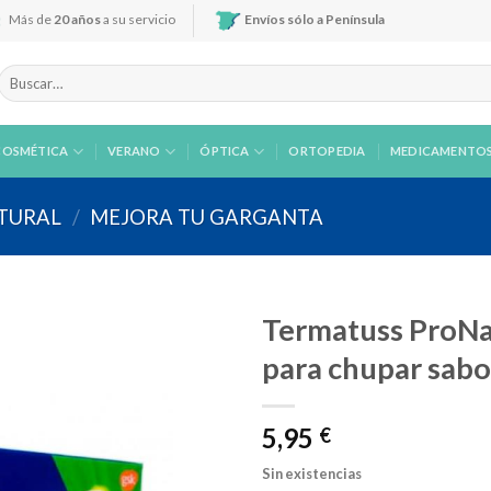
Más de
20 años
a su servicio
Envíos sólo a Península
Buscar
por:
COSMÉTICA
VERANO
ÓPTICA
ORTOPEDIA
MEDICAMENTO
ATURAL
/
MEJORA TU GARGANTA
Termatuss ProNa
para chupar sab
Añadir
5,95
a la
€
lista de
deseos
Sin existencias