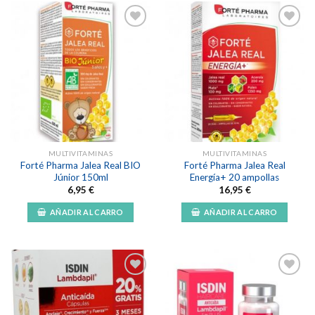
Añadir
Añadir
a la
a la
lista de
lista de
deseos
deseos
MULTIVITAMINAS
MULTIVITAMINAS
Forté Pharma Jalea Real BIO
Forté Pharma Jalea Real
Júnior 150ml
Energía+ 20 ampollas
6,95
€
16,95
€
AÑADIR AL CARRO
AÑADIR AL CARRO
Añadir
Añadir