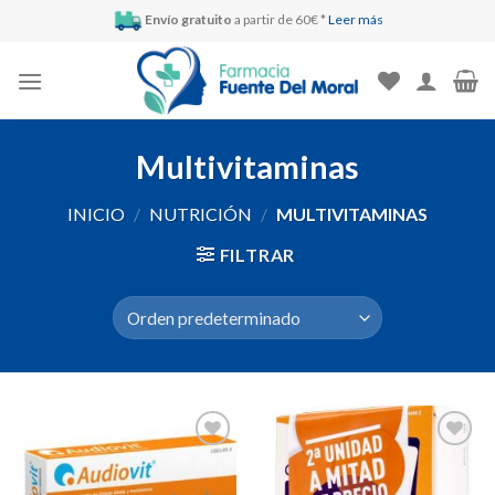
Skip
Envío gratuito
a partir de 60€ *
Leer más
to
content
Multivitaminas
INICIO
/
NUTRICIÓN
/
MULTIVITAMINAS
FILTRAR