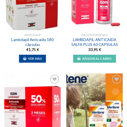
a la
a la
lista de
lista de
deseos
deseos
ANTICAIDA
MULTIVITAMINAS
Lambdapil Anticaída 180
LAMBDAPIL ANTICAIDA
cápsulas
5ALFA PLUS 60 CAPSULAS
41,75
€
33,95
€
VER MÁS
AÑADIR AL CARRO
Añadir
Añadir
a la
a la
lista de
lista de
deseos
deseos