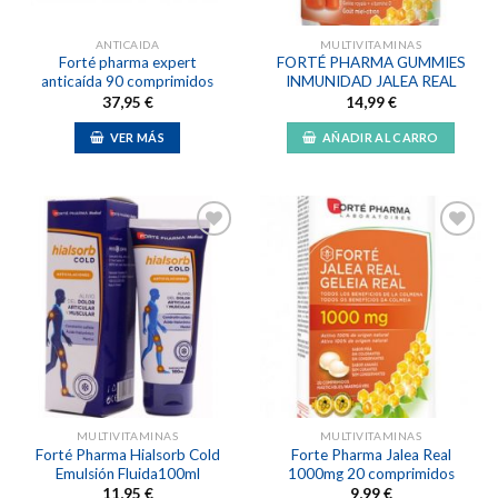
ANTICAIDA
MULTIVITAMINAS
Forté pharma expert
FORTÉ PHARMA GUMMIES
anticaída 90 comprimidos
INMUNIDAD JALEA REAL
37,95
€
14,99
€
VER MÁS
AÑADIR AL CARRO
Añadir
Añadir
a la
a la
lista de
lista de
deseos
deseos
MULTIVITAMINAS
MULTIVITAMINAS
Forté Pharma Hialsorb Cold
Forte Pharma Jalea Real
Emulsión Fluida100ml
1000mg 20 comprimidos
11,95
€
9,99
€