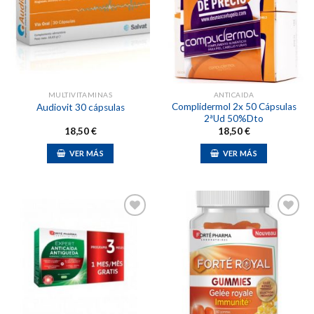
Añadir
Añadir
a la
a la
lista de
lista de
deseos
deseos
MULTIVITAMINAS
ANTICAIDA
Complidermol 2x 50 Cápsulas
Audiovit 30 cápsulas
2ªUd 50%Dto
18,50
€
18,50
€
VER MÁS
VER MÁS
Añadir
Añadir
a la
a la
lista de
lista de
deseos
deseos