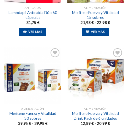
ANTICAIDA
ALIMENTACIÓN
Lambdapil Anticaída Dúo 60
Meritene Fuerza y Vitalidad
cápsulas
15 sobres
Rango
31,75
€
21,98
€
-
22,98
€
de
precios:
VER MÁS
VER MÁS
desde
21,98 €
Este
hasta
producto
22,98 €
tiene
múltiples
variantes.
Las
Añadir
Añadir
opciones
a la
a la
lista de
lista de
se
deseos
deseos
pueden
elegir
en
la
ALIMENTACIÓN
ALIMENTACIÓN
página
Meritene Fuerza y Vitalidad
Meritene Fuerza y Vitalidad
de
30 sobres
Drink Pack de 6 unidades
producto
Rango
Rango
39,95
€
-
39,98
€
12,89
€
-
20,99
€
de
de