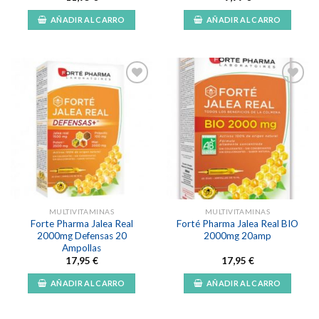
AÑADIR AL CARRO
AÑADIR AL CARRO
Añadir
Añadir
a la
a la
lista de
lista de
deseos
deseos
MULTIVITAMINAS
MULTIVITAMINAS
Forte Pharma Jalea Real
Forté Pharma Jalea Real BIO
2000mg Defensas 20
2000mg 20amp
Ampollas
17,95
€
17,95
€
AÑADIR AL CARRO
AÑADIR AL CARRO