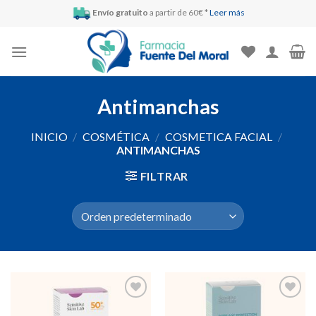
Skip
Envío gratuito
a partir de 60€ *
Leer más
to
content
Antimanchas
INICIO
/
COSMÉTICA
/
COSMETICA FACIAL
/
ANTIMANCHAS
FILTRAR