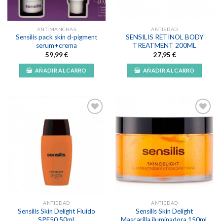
ANTIMANCHAS
ANTIEDAD
Sensilis pack skin d-pigment
SENSILIS RETINOL BODY
serum+crema
TREATMENT 200ML
59,99
€
27,95
€
AÑADIR AL CARRO
AÑADIR AL CARRO
Añadir
Añadir
a la
a la
lista de
lista de
deseos
deseos
ANTIEDAD
ANTIEDAD
Sensilis Skin Delight Fluido
Sensilis Skin Delight
SPF50 50ml.
Mascarilla iluminadora 150ml.