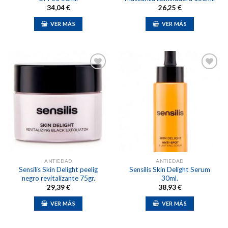
34,04
€
26,25
€
VER MÁS
VER MÁS
Añadir
Añadir
a la
a la
lista de
lista de
deseos
deseos
ANTIEDAD
ANTIEDAD
Sensilis Skin Delight peelig
Sensilis Skin Delight Serum
negro revitalizante 75gr.
30ml.
29,39
€
38,93
€
VER MÁS
VER MÁS