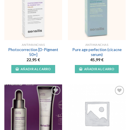
Añadir
Añadir
a la
a la
lista de
lista de
deseos
deseos
ANTIMANCHAS
ANTIMANCHAS
Photocorrection [D-Pigment
Pure age perfection (cicacne
50+]
serum)
22,95
€
45,99
€
AÑADIR AL CARRO
AÑADIR AL CARRO
Añadir
Añadir
a la
a la
lista de
lista de
deseos
deseos