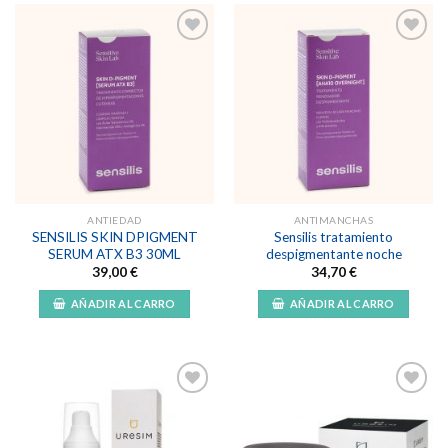
Añadir
Añadir
a la
a la
lista de
lista de
deseos
deseos
ANTIEDAD
ANTIMANCHAS
SENSILIS SKIN DPIGMENT
Sensilis tratamiento
SERUM ATX B3 30ML
despigmentante noche
39,00
€
34,70
€
AÑADIR AL CARRO
AÑADIR AL CARRO
Añadir
Añadir