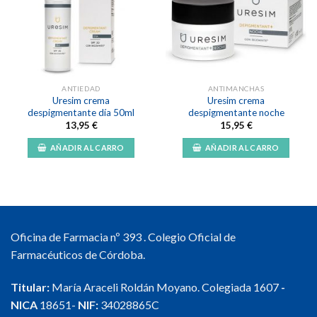
a la
a la
lista de
lista de
deseos
deseos
ANTIEDAD
ANTIMANCHAS
Uresim crema
Uresim crema
despigmentante día 50ml
despigmentante noche
13,95
€
15,95
€
AÑADIR AL CARRO
AÑADIR AL CARRO
Oficina de Farmacia nº 393 . Colegio Oficial de
Farmacéuticos de Córdoba.
Titular:
María Araceli Roldán Moyano. Colegiada 1607
-
NICA
18651-
NIF:
34028865C