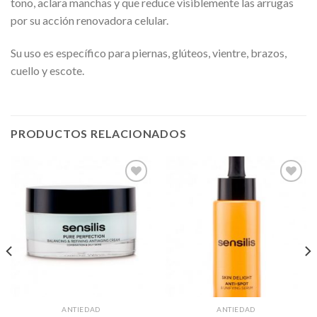
tono, aclara manchas y que reduce visiblemente las arrugas
por su acción renovadora celular.
Su uso es específico para piernas, glúteos, vientre, brazos,
cuello y escote.
PRODUCTOS RELACIONADOS
Añadir
Añadir
a la
a la
lista de
lista de
deseos
deseos
ANTIEDAD
ANTIEDAD