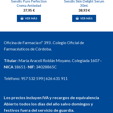
Sensilis Pure Perfection
Sensilis Skin Delight Serum
Crema Antiedad
30ml.
37,95
€
38,93
€
VER MÁS
VER MÁS
Oficina de Farmacia nº 393 . Colegio Oficial de
Farmacéuticos de Córdoba.
Titular:
María Araceli Roldán Moyano. Colegiada 1607
-
NICA
18651-
NIF:
34028865C
Teléfono:
957 532 599
|
626 631 911
Los precios incluyen IVA y recargos de equivalencia
Abierto todos los días del año salvo domingos y
festivos fuera del servicio de guardia.