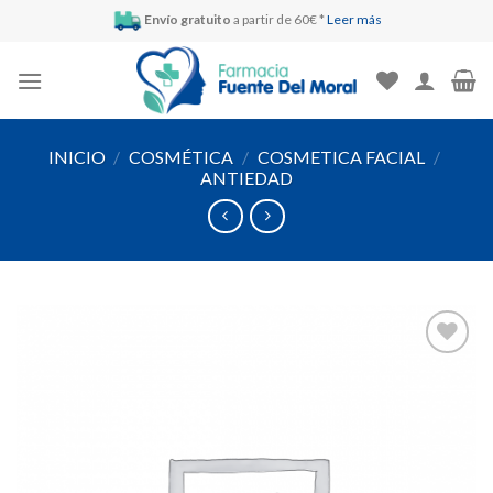
Skip
Envío gratuito
a partir de 60€ *
Leer más
to
content
INICIO
/
COSMÉTICA
/
COSMETICA FACIAL
/
ANTIEDAD
Añadir
a la
lista de
deseos