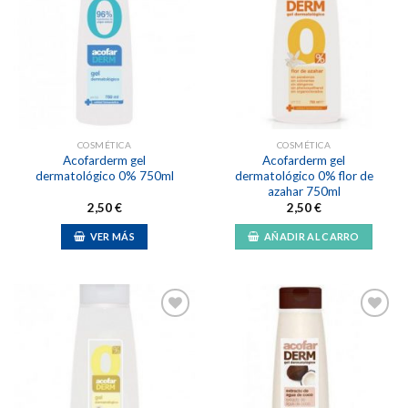
Añadir
Añadir
a la
a la
lista de
lista de
deseos
deseos
COSMÉTICA
COSMÉTICA
Acofarderm gel
Acofarderm gel
dermatológico 0% 750ml
dermatológico 0% flor de
azahar 750ml
2,50
€
2,50
€
VER MÁS
AÑADIR AL CARRO
Añadir
Añadir
a la
a la
lista de
lista de
deseos
deseos