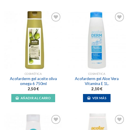
Añadir
Añadir
a la
a la
lista de
lista de
deseos
deseos
COSMÉTICA
COSMÉTICA
Acofarderm gel aceite oliva
Acofarderm gel Aloe Vera
omega 6 750ml
Vitamina E 1L.
2,50
€
2,10
€
AÑADIR AL CARRO
VER MÁS