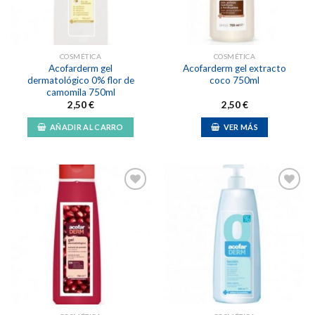
COSMÉTICA
COSMÉTICA
Acofarderm gel
Acofarderm gel extracto
dermatológico 0% flor de
coco 750ml
camomila 750ml
2,50
€
2,50
€
AÑADIR AL CARRO
VER MÁS
Añadir
Añadir
a la
a la
lista de
lista de
deseos
deseos