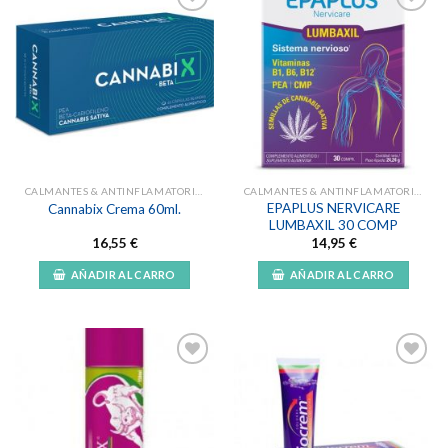
Añadir
Añadir
a la
a la
lista de
lista de
deseos
deseos
CALMANTES & ANTINFLAMATORIOS NATURALES
CALMANTES & ANTINFLAMATORIOS NATURALES
EPAPLUS NERVICARE
Cannabix Crema 60ml.
LUMBAXIL 30 COMP
16,55
€
14,95
€
AÑADIR AL CARRO
AÑADIR AL CARRO
Añadir
Añadir
a la
a la
lista de
lista de