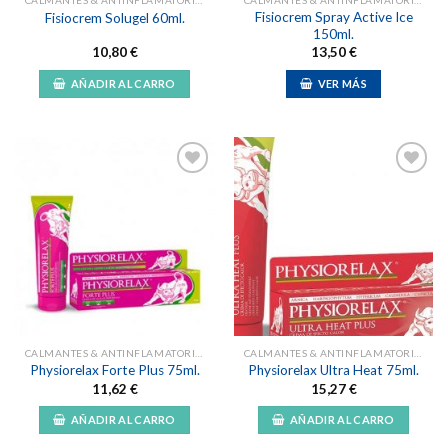
CALMANTES & ANTINFLAMATORIOS NATURALES
CALMANTES & ANTINFLAMATORIOS NATURALES
Fisiocrem Spray Active Ice
Fisiocrem Solugel 60ml.
150ml.
10,80
€
13,50
€
AÑADIR AL CARRO
VER MÁS
Añadir
Añadir
a la
a la
lista de
lista de
deseos
deseos
CALMANTES & ANTINFLAMATORIOS NATURALES
CALMANTES & ANTINFLAMATORIOS NATURALES
Physiorelax Forte Plus 75ml.
Physiorelax Ultra Heat 75ml.
11,62
€
15,27
€
AÑADIR AL CARRO
AÑADIR AL CARRO