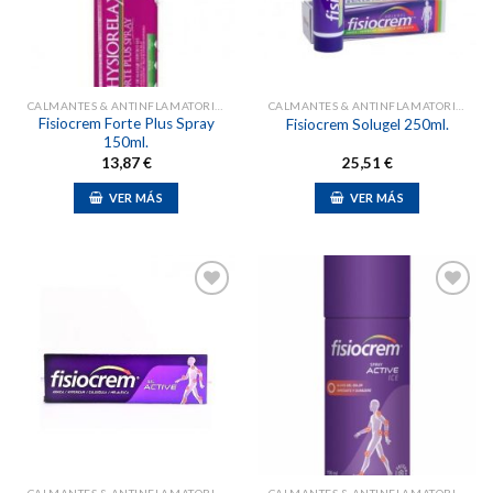
deseos
deseos
CALMANTES & ANTINFLAMATORIOS NATURALES
CALMANTES & ANTINFLAMATORIOS NATURALES
Fisiocrem Forte Plus Spray
Fisiocrem Solugel 250ml.
150ml.
13,87
€
25,51
€
VER MÁS
VER MÁS
Añadir
Añadir
a la
a la
lista de
lista de
deseos
deseos