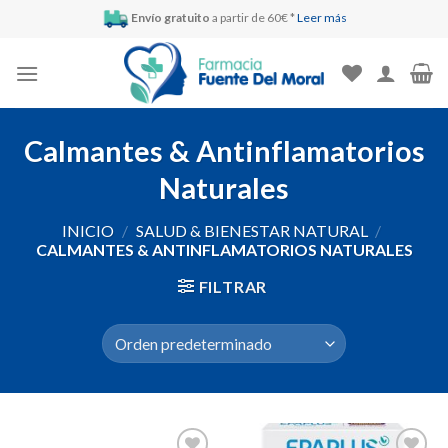
Skip
Envío gratuito
a partir de 60€ *
Leer más
to
content
Calmantes & Antinflamatorios
Naturales
INICIO
/
SALUD & BIENESTAR NATURAL
/
CALMANTES & ANTINFLAMATORIOS NATURALES
FILTRAR