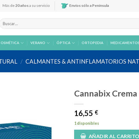
Más de
20 años
a su servicio
Envíos sólo a Península
Buscar
por:
COSMÉTICA
VERANO
ÓPTICA
ORTOPEDIA
MEDICAMENTO
ATURAL
/
CALMANTES & ANTINFLAMATORIOS NA
Cannabix Crema 
16,55
€
Añadir
a la
1 disponibles
lista de
deseos
AÑADIR AL CARRIT