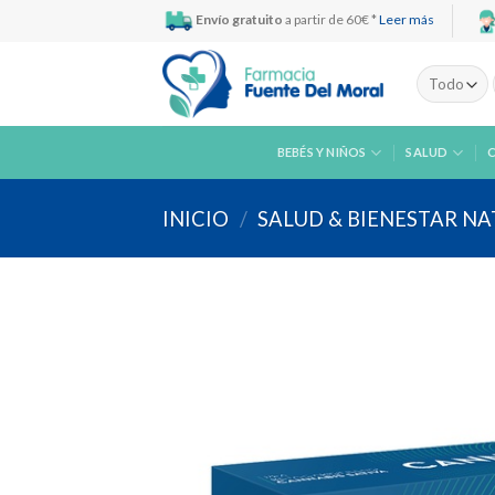
Skip
Envío gratuito
a partir de 60€ *
Leer más
to
content
BEBÉS Y NIÑOS
SALUD
INICIO
/
SALUD & BIENESTAR N