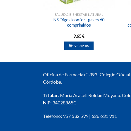
NESTAR NATURAL
SALUD & BIENESTAR NATURAL
vo Sabor neutro 14
NS Digestconfort gases 60
icks
comprimidos
c
,19
€
9,65
€
R AL CARRO
VER MÁS
Oficina de Farmacia nº 393 . Colegio Oficia
Córdoba.
Titular:
María Araceli Roldán Moyano. Col
NIF:
34028865C
Teléfono:
957 532 599
|
626 631 911