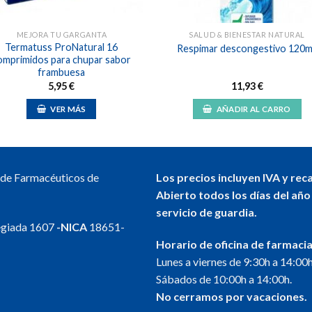
MEJORA TU GARGANTA
SALUD & BIENESTAR NATURAL
Termatuss ProNatural 16
Respimar descongestivo 120m
omprimidos para chupar sabor
frambuesa
5,95
€
11,93
€
VER MÁS
AÑADIR AL CARRO
l de Farmacéuticos de
Los precios incluyen IVA y rec
Abierto todos los días del año
servicio de guardia.
egiada 1607
-NICA
18651-
Horario de oficina de farmacia
Lunes a viernes de 9:30h a 14:00h
Sábados de 10:00h a 14:00h.
No cerramos por vacaciones.