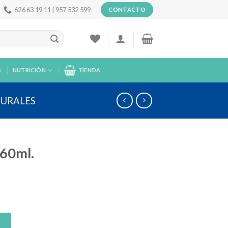
626 63 19 11 | 957 532 599
CONTACTO
S
NUTRICIÓN
TIENDA
TURALES
60ml.
O