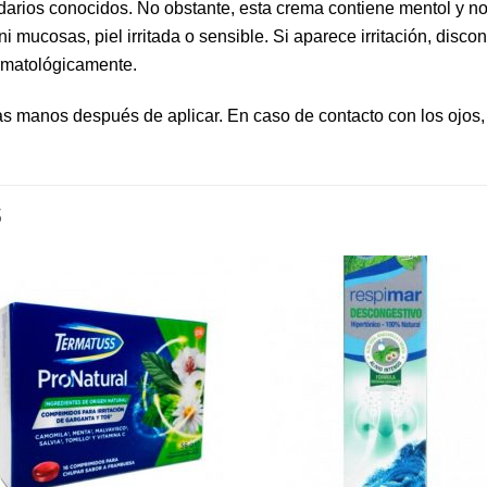
darios conocidos. No obstante, esta crema contiene mentol y 
ni mucosas, piel irritada o sensible. Si aparece irritación, disc
ermatológicamente.
 las manos después de aplicar. En caso de contacto con los ojos
S
Añadir
Aña
a la
a l
lista de
lista
deseos
des