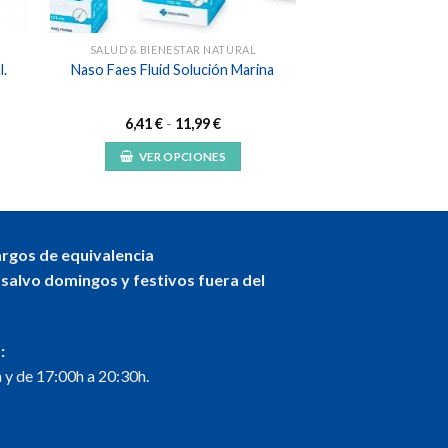
SALUD & BIENESTAR NATURAL
l.
Naso Faes Fluid Solución Marina
Rango
6,41
€
-
11,99
€
de
precios:
VER OPCIONES
desde
6,41 €
Este
hasta
producto
11,99 €
tiene
múltiples
argos de equivalencia
variantes.
 salvo domingos y festivos fuera del
Las
opciones
se
:
pueden
 y de 17:00h a 20:30h.
elegir
en
la