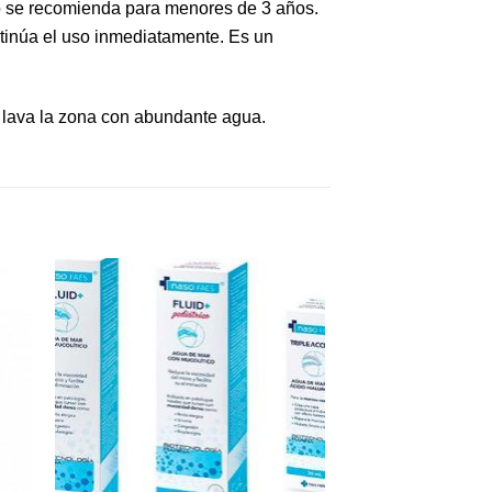
no se recomienda para menores de 3 años.
ontinúa el uso inmediatamente. Es un
, lava la zona con abundante agua.
dir
Añadir
a
a la
 de
lista de
eos
deseos