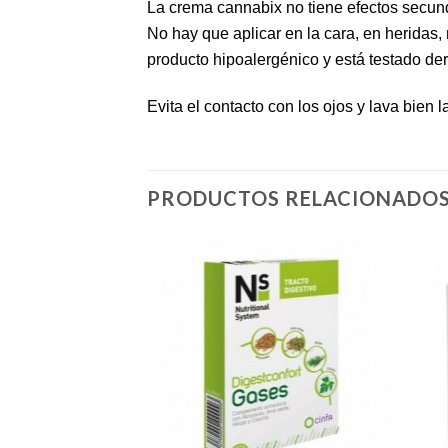
La crema cannabix no tiene efectos secun
No hay que aplicar en la cara, en heridas, 
producto hipoalergénico y está testado d
Evita el contacto con los ojos y lava bien
PRODUCTOS RELACIONADO
Añadir
Añadir
a la
a la
lista de
lista de
deseos
deseos