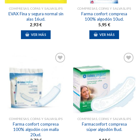
COMPRESAS, COPAS Y SALVASLIPS
COMPRESAS, COPAS Y SALVASLIPS
EVAX Fina y segura normal sin
Farma confort compresa
alas 16ud.
100% algodón 10ud.
2,93
€
5,95
€
VER MÁS
VER MÁS
Añadir
Añadir
a la
a la
lista de
lista de
deseos
deseos
COMPRESAS, COPAS Y SALVASLIPS
COMPRESAS, COPAS Y SALVASLIPS
Farma confort compresa
Farmaconfort compresa
100% algodón con malla
súper algodón 8ud.
20ud.