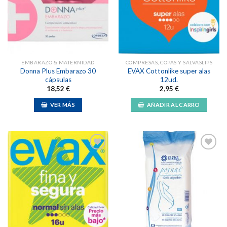
a la
a la
lista de
lista de
deseos
deseos
EMBARAZO & MATERNIDAD
COMPRESAS, COPAS Y SALVASLIPS
Donna Plus Embarazo 30
EVAX Cottonlike super alas
cápsulas
12ud.
18,52
€
2,95
€
VER MÁS
AÑADIR AL CARRO
Añadir
Añadir
a la
a la
lista de
lista de
deseos
deseos