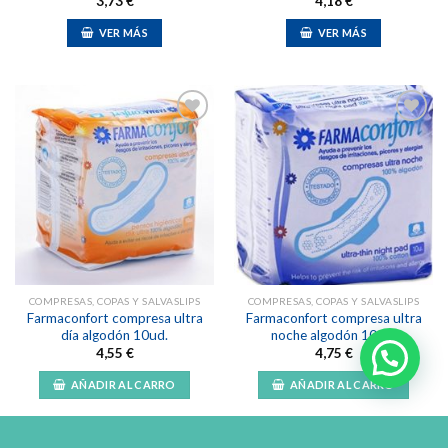
3,73
€
4,18
€
VER MÁS
VER MÁS
Añadir
Añadir
a la
a la
lista de
lista de
deseos
deseos
COMPRESAS, COPAS Y SALVASLIPS
COMPRESAS, COPAS Y SALVASLIPS
Farmaconfort compresa ultra
Farmaconfort compresa ultra
día algodón 10ud.
noche algodón 10ud.
4,55
€
4,75
€
AÑADIR AL CARRO
AÑADIR AL CARRO