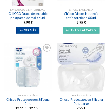
en
la
EMBARAZO & MATERNIDAD
CHICCO LACTANCIA
página
CHICCO Braga desechable
Chicco Discos lactancia
de
postparto de malla 4ud.
antibacteriano 60ud.
producto
9,90
€
5,95
€
VER MÁS
AÑADIR AL CARRO
Añadir
Añadir
a la
a la
lista de
lista de
deseos
deseos
BEBÉS Y NIÑOS
BEBÉS Y NIÑOS
Chicco Protegepezon Silicona
Chicco Protegepezon Silicona
2ud.
2ud. Large
Rango
12,11
€
-
12,15
€
7,95
€