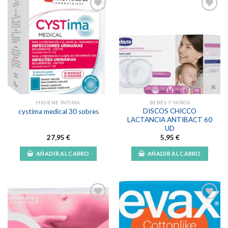
Añadir
Añadir
a la
a la
lista de
lista de
deseos
deseos
HIGIENE ÍNTIMA
BEBÉS Y NIÑOS
DISCOS CHICCO
cystima medical 30 sobres
LACTANCIA ANTIBACT 60
UD
27,95
€
5,95
€
AÑADIR AL CARRO
AÑADIR AL CARRO
Añadir
Añadir