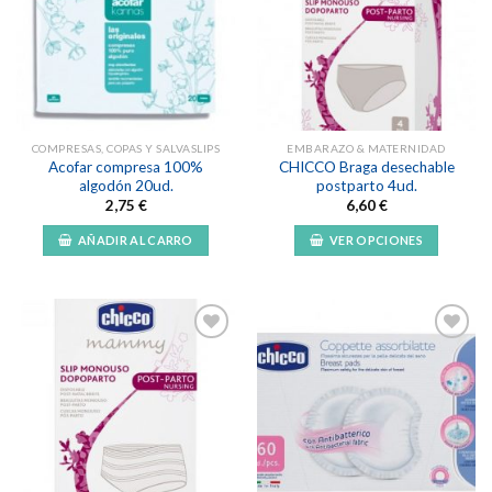
Añadir
Añadir
a la
a la
lista de
lista de
deseos
deseos
COMPRESAS, COPAS Y SALVASLIPS
EMBARAZO & MATERNIDAD
Acofar compresa 100%
CHICCO Braga desechable
algodón 20ud.
postparto 4ud.
2,75
€
6,60
€
AÑADIR AL CARRO
VER OPCIONES
Este
producto
tiene
múltiples
variantes.
Las
Añadir
Añadir
opciones
a la
a la
lista de
lista de
se
deseos
deseos
pueden
elegir