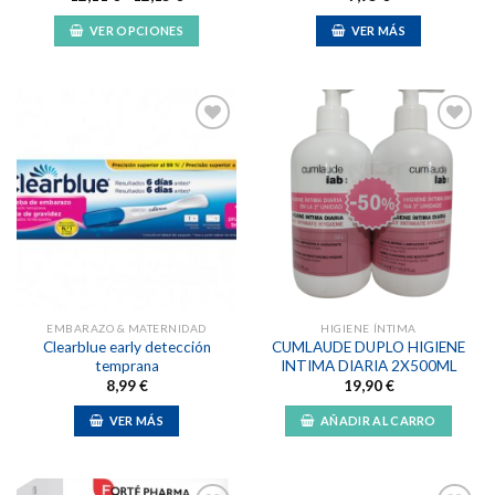
de
precios:
VER OPCIONES
VER MÁS
desde
12,11 €
Este
hasta
producto
12,15 €
tiene
múltiples
variantes.
Las
Añadir
Añadir
opciones
a la
a la
lista de
lista de
se
deseos
deseos
pueden
elegir
en
la
EMBARAZO & MATERNIDAD
HIGIENE ÍNTIMA
página
Clearblue early detección
CUMLAUDE DUPLO HIGIENE
de
temprana
INTIMA DIARIA 2X500ML
producto
8,99
€
19,90
€
VER MÁS
AÑADIR AL CARRO