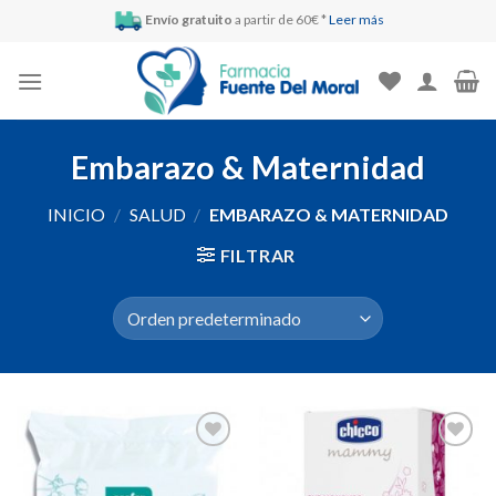
Skip
Envío gratuito
a partir de 60€ *
Leer más
to
content
Embarazo & Maternidad
INICIO
/
SALUD
/
EMBARAZO & MATERNIDAD
FILTRAR