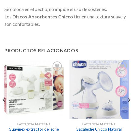
Se coloca en el pecho, no impide el uso de sostenes.
Los
Discos Absorbentes Chicco
tienen una textura suave y
son confortables.
PRODUCTOS RELACIONADOS
Añadir
Añadir
a la
a la
lista de
lista de
deseos
deseos
LACTANCIA MATERNA
LACTANCIA MATERNA
Suavinex extractor de leche
Sacaleche Chicco Natural