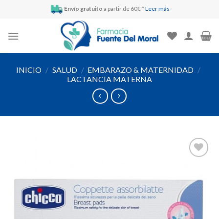
Skip
Envío gratuito
a partir de 60€ *
Leer más
to
content
INICIO
/
SALUD
/
EMBARAZO & MATERNIDAD
/
LACTANCIA MATERNA
Añadir
a la
lista de
deseos