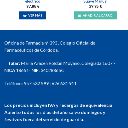
eléctrico
Suave Manual
97,88
€
39,95
€
VER MÁS
AÑADIR AL CARRO
Oficina de Farmacia nº 393 . Colegio Oficial de
Farmacéuticos de Córdoba.
Titular:
María Araceli Roldán Moyano. Colegiada 1607
-
NICA
18651-
NIF:
34028865C
Teléfono:
957 532 599
|
626 631 911
Los precios incluyen IVA y recargos de equivalencia
Abierto todos los días del año salvo domingos y
festivos fuera del servicio de guardia.