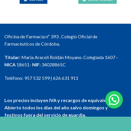
desde
12,89 €
Este
Este
hasta
producto
producto
20,99 €
tiene
tiene
múltiples
múltiples
variantes.
variantes.
Oficina de Farmacia nº 393 . Colegio Oficial de
Las
Las
opciones
opciones
Farmacéuticos de Córdoba.
se
se
pueden
pueden
Titular:
María Araceli Roldán Moyano. Colegiada 1607
-
elegir
elegir
NICA
18651-
NIF:
34028865C
en
en
la
la
Teléfono:
957 532 599
|
626 631 911
página
página
de
de
producto
producto
Los precios incluyen IVA y recargos de equivalencia
Abierto todos los días del año salvo domingos y
festivos fuera del servicio de guardia.
Horario de oficina de farmacia: