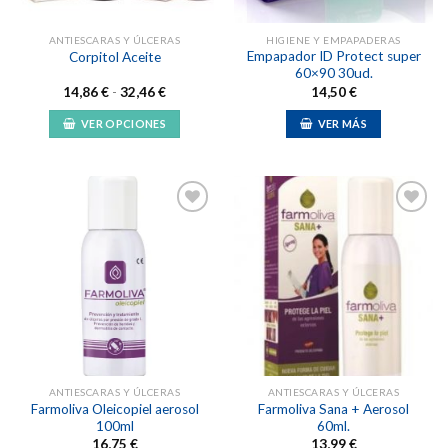
ANTIESCARAS Y ÚLCERAS
HIGIENE Y EMPAPADERAS
Empapador ID Protect super
Corpitol Aceite
60×90 30ud.
Rango
14,86
€
-
32,46
€
14,50
€
de
precios:
VER OPCIONES
VER MÁS
desde
14,86 €
Este
hasta
producto
32,46 €
tiene
múltiples
variantes.
Las
Añadir
Añadir
opciones
a la
a la
lista de
lista de
se
deseos
deseos
pueden
elegir
en
la
ANTIESCARAS Y ÚLCERAS
ANTIESCARAS Y ÚLCERAS
página
Farmoliva Oleicopiel aerosol
Farmoliva Sana + Aerosol
de
100ml
60ml.
producto
16,75
€
13,99
€