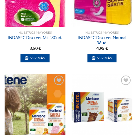
lista de
lista de
deseos
deseos
NUESTROS MAYORES
NUESTROS MAYORES
INDASEC Discreet Normal
INDASEC Discreet Mini 30ud.
36ud.
3,50
€
4,95
€
VER MÁS
VER MÁS
Añadir
Añadir
a la
a la
lista de
lista de
deseos
deseos