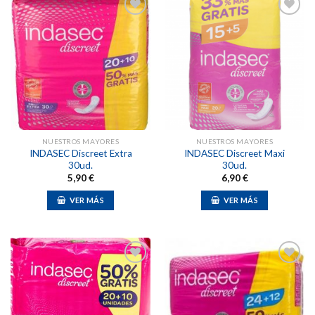
Añadir
Añadir
a la
a la
lista de
lista de
deseos
deseos
NUESTROS MAYORES
NUESTROS MAYORES
INDASEC Discreet Extra
INDASEC Discreet Maxi
30ud.
30ud.
5,90
€
6,90
€
VER MÁS
VER MÁS
Añadir
Añadir
a la
a la