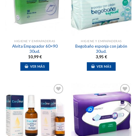
Añadir
Añadir
a la
a la
lista de
lista de
deseos
deseos
HIGIENE Y EMPAPADERAS
HIGIENE Y EMPAPADERAS
Alvita Empapador 60×90
Begobaño esponja con jabón
30ud.
30ud.
10,99
€
3,95
€
VER MÁS
VER MÁS
Añadir
Añadir
a la
a la
lista de
lista de
deseos
deseos