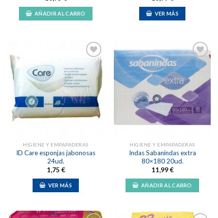
AÑADIR AL CARRO
VER MÁS
Añadir
Añadir
a la
a la
lista de
lista de
deseos
deseos
HIGIENE Y EMPAPADERAS
HIGIENE Y EMPAPADERAS
ID Care esponjas jabonosas
Indas Sabanindas extra
24ud.
80×180 20ud.
1,75
€
11,99
€
VER MÁS
AÑADIR AL CARRO