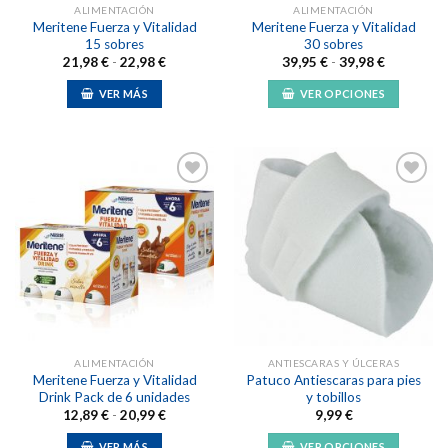
ALIMENTACIÓN
ALIMENTACIÓN
Meritene Fuerza y Vitalidad
Meritene Fuerza y Vitalidad
15 sobres
30 sobres
Rango
Rango
21,98
€
-
22,98
€
39,95
€
-
39,98
€
de
de
precios:
precios:
VER MÁS
VER OPCIONES
desde
desde
21,98 €
39,95 €
Este
Este
hasta
hasta
producto
producto
22,98 €
39,98 €
tiene
tiene
múltiples
múltiples
variantes.
variantes.
Las
Las
Añadir
Añadir
opciones
opciones
a la
a la
lista de
lista de
se
se
deseos
deseos
pueden
pueden
elegir
elegir
en
en
la
la
ALIMENTACIÓN
ANTIESCARAS Y ÚLCERAS
página
página
Meritene Fuerza y Vitalidad
Patuco Antiescaras para pies
de
de
Drink Pack de 6 unidades
y tobillos
producto
producto
Rango
12,89
€
-
20,99
€
9,99
€
de
precios:
VER MÁS
VER OPCIONES