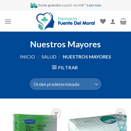
Skip
Envío gratuito
a partir de 60€ *
Leer más
to
content
Nuestros Mayores
INICIO
/
SALUD
/
NUESTROS MAYORES
FILTRAR