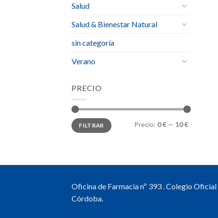
Salud
Salud & Bienestar Natural
sin categoría
Verano
PRECIO
Precio
Precio
Precio:
0 €
—
10 €
FILTRAR
mínimo
máximo
Oficina de Farmacia nº 393 . Colegio Oficia
Córdoba.