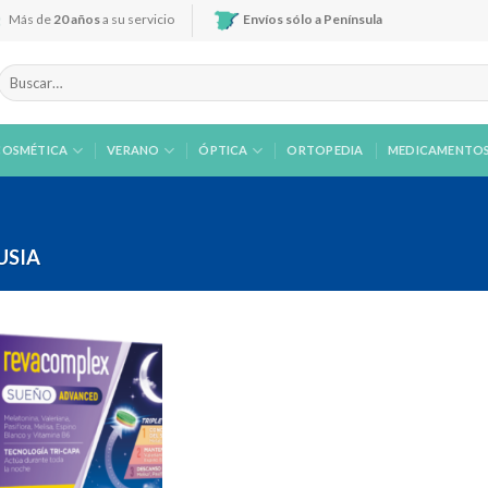
Más de
20 años
a su servicio
Envíos sólo a Península
Buscar
por:
COSMÉTICA
VERANO
ÓPTICA
ORTOPEDIA
MEDICAMENTO
SIA
Añadir
a la
lista de
deseos