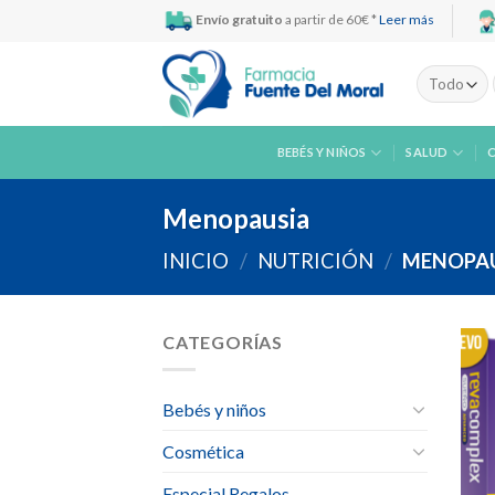
Skip
Envío gratuito
a partir de 60€ *
Leer más
to
content
BEBÉS Y NIÑOS
SALUD
Menopausia
INICIO
/
NUTRICIÓN
/
MENOPAU
CATEGORÍAS
Bebés y niños
Cosmética
Especial Regalos