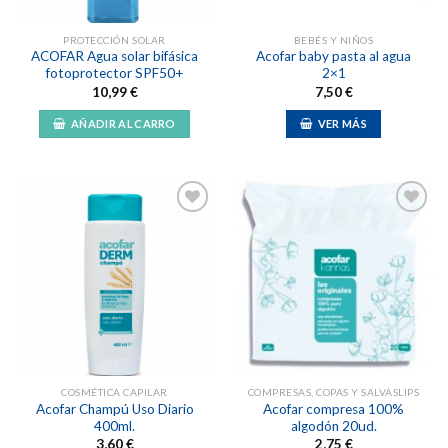
PROTECCIÓN SOLAR
BEBÉS Y NIÑOS
ACOFAR Agua solar bifásica
Acofar baby pasta al agua
fotoprotector SPF50+
2×1
10,99
€
7,50
€
AÑADIR AL CARRO
VER MÁS
Añadir
Añadir
a la
a la
lista de
lista de
deseos
deseos
COSMÉTICA CAPILAR
COMPRESAS, COPAS Y SALVASLIPS
Acofar Champú Uso Diario
Acofar compresa 100%
400ml.
algodón 20ud.
3,60
€
2,75
€