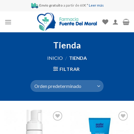
Skip
Envío gratuito
a partir de 60€ *
Leer más
to
content
Tienda
INICIO
/
TIENDA
FILTRAR