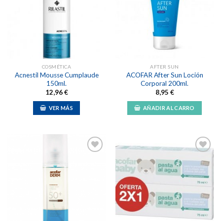
Añadir
Añadir
a la
a la
lista de
lista de
deseos
deseos
COSMÉTICA
AFTER SUN
Acnestil Mousse Cumplaude
ACOFAR After Sun Loción
150ml.
Corporal 200ml.
12,96
€
8,95
€
VER MÁS
AÑADIR AL CARRO
Añadir
Añadir
a la
a la
lista de
lista de
deseos
deseos