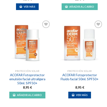
VER MÁS
AÑADIR AL CARRO
Añadir
Añadir
a la
a la
lista de
lista de
deseos
deseos
PROTECCIÓN SOLAR
PROTECCIÓN SOLAR
ACOFAR Fotoprotector
ACOFAR Fotoprotector
emulsión facial ultraligera
Fluido facial 50ml. SPF50+
50ml. SPF50+
8,95
€
8,95
€
AÑADIR AL CARRO
VER MÁS