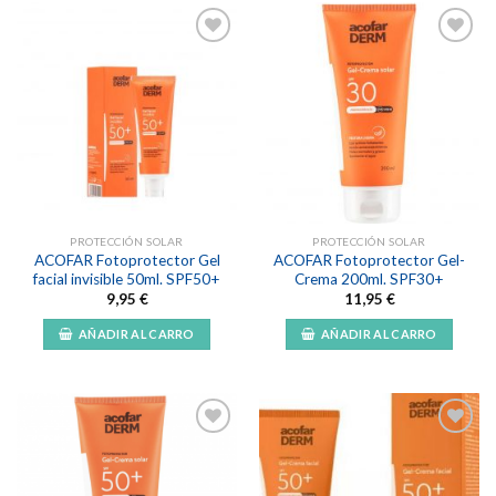
Añadir
Añadir
a la
a la
lista de
lista de
deseos
deseos
PROTECCIÓN SOLAR
PROTECCIÓN SOLAR
ACOFAR Fotoprotector Gel
ACOFAR Fotoprotector Gel-
facial invisible 50ml. SPF50+
Crema 200ml. SPF30+
9,95
€
11,95
€
AÑADIR AL CARRO
AÑADIR AL CARRO
Añadir
Añadir