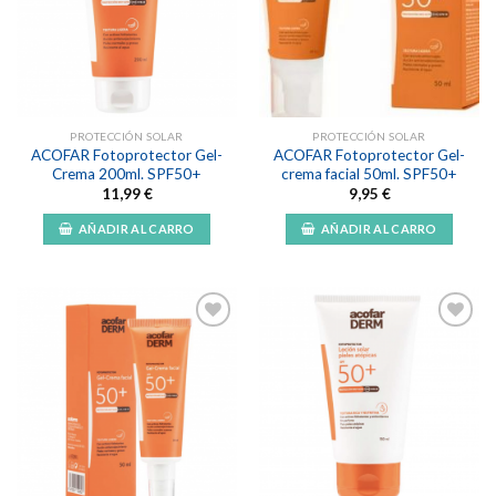
a la
a la
lista de
lista de
deseos
deseos
PROTECCIÓN SOLAR
PROTECCIÓN SOLAR
ACOFAR Fotoprotector Gel-
ACOFAR Fotoprotector Gel-
Crema 200ml. SPF50+
crema facial 50ml. SPF50+
11,99
€
9,95
€
AÑADIR AL CARRO
AÑADIR AL CARRO
Añadir
Añadir
a la
a la
lista de
lista de
deseos
deseos