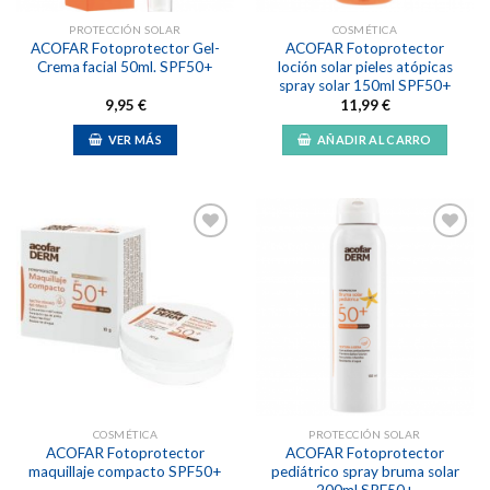
PROTECCIÓN SOLAR
COSMÉTICA
ACOFAR Fotoprotector Gel-
ACOFAR Fotoprotector
Crema facial 50ml. SPF50+
loción solar pieles atópicas
spray solar 150ml SPF50+
9,95
€
11,99
€
VER MÁS
AÑADIR AL CARRO
Añadir
Añadir
a la
a la
lista de
lista de
deseos
deseos
COSMÉTICA
PROTECCIÓN SOLAR
ACOFAR Fotoprotector
ACOFAR Fotoprotector
maquillaje compacto SPF50+
pediátrico spray bruma solar
200ml SPF50+