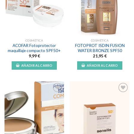
Añadir
Añadir
a la
a la
lista de
lista de
deseos
deseos
COSMÉTICA
COSMÉTICA
ACOFAR Fotoprotector
FOTOPROT ISDIN FUSION
maquillaje compacto SPF50+
WATER BRONZE SPF50
9,99
€
21,95
€
AÑADIR AL CARRO
AÑADIR AL CARRO
Añadir
Añadir
a la
a la
lista de
lista de
deseos
deseos