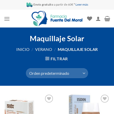
Skip
Envío gratuito
a partir de 60€ *
Leer más
to
content
Maquillaje Solar
INICIO
/
VERANO
/
MAQUILLAJE SOLAR
FILTRAR