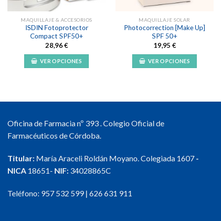
MAQUILLAJE & ACCESORIOS
MAQUILLAJE SOLAR
ISDIN Fotoprotector
Photocorrection [Make Up]
Compact SPF50+
SPF 50+
28,96
€
19,95
€
VER OPCIONES
VER OPCIONES
Este
Este
producto
producto
tiene
tiene
múltiples
múltiples
variantes.
variantes.
Oficina de Farmacia nº 393 . Colegio Oficial de
Las
Las
opciones
opciones
Farmacéuticos de Córdoba.
se
se
pueden
pueden
Titular:
María Araceli Roldán Moyano. Colegiada 1607
-
elegir
elegir
NICA
18651-
NIF:
34028865C
en
en
la
la
Teléfono:
957 532 599
|
626 631 911
página
página
de
de
producto
producto