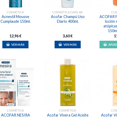
COSMÉTICA
COSMÉTICA CAPILAR
CO
Acnestil Mousse
Acofar Champú Uso
ACOFAR F
Cumplaude 150ml.
Diario 400ml.
loción 
atópicas
150m
12,96
€
3,60
€
1
VER MÁS
VER MÁS
AÑAD
Añadir
Añadir
a la
a la
lista de
lista de
deseos
deseos
COSMÉTICA
COSMÉTICA
CO
ACOFAR NESIRA
Acofar Vivera Gel Aceite
Acofar V