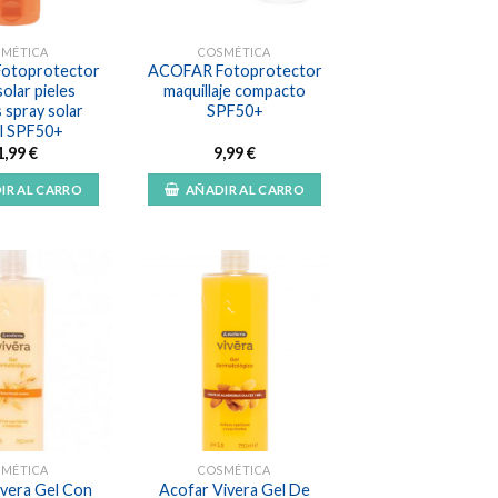
SMÉTICA
COSMÉTICA
otoprotector
ACOFAR Fotoprotector
solar pieles
maquillaje compacto
 spray solar
SPF50+
l SPF50+
1,99
€
9,99
€
IR AL CARRO
AÑADIR AL CARRO
Añadir
Añadir
a la
a la
lista de
lista de
deseos
deseos
SMÉTICA
COSMÉTICA
ivera Gel Con
Acofar Vivera Gel De