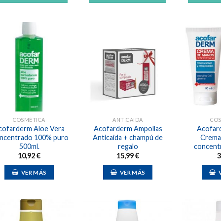
Añadir
Añadir
a la
a la
lista de
lista de
deseos
deseos
COSMÉTICA
ANTICAIDA
CO
cofarderm Aloe Vera
Acofarderm Ampollas
Acofar
ncentrado 100% puro
Anticaida + champú de
Crema
500ml.
regalo
concent
10,92
€
15,99
€
3
VER MÁS
VER MÁS