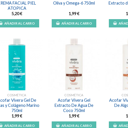
REMA FACIAL PIEL
Oliva y Omega-6 750ml
Extracto 
ATOPICA
5,20
€
1,99
€
1
AÑADIR AL CARRO
AÑADIR AL CARRO
AÑAD
Añadir
Añadir
a la
a la
lista de
lista de
deseos
deseos
COSMÉTICA
COSMÉTICA
CO
cofar Vivera Gel De
Acofar Vivera Gel
Acofar Vi
gas y Colágeno Marino
Extracto De Agua De
De Alg
750ml
Coco 750ml
1,99
€
1,99
€
1
AÑADIR AL CARRO
AÑADIR AL CARRO
AÑAD