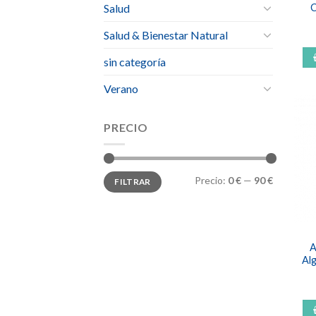
Salud
C
Salud & Bienestar Natural
sin categoría
Verano
PRECIO
Precio
Precio
Precio:
0 €
—
90 €
FILTRAR
mínimo
máximo
A
Al