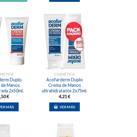
Añadir
Añadir
a la
a la
lista de
lista de
deseos
deseos
SMÉTICA
COSMÉTICA
derm Duplo
Acofarderm Duplo
 de Manos
Crema de Manos
rada 2x50ml.
ultrahidratante 2x75ml.
,50
€
4,21
€
VER MÁS
VER MÁS