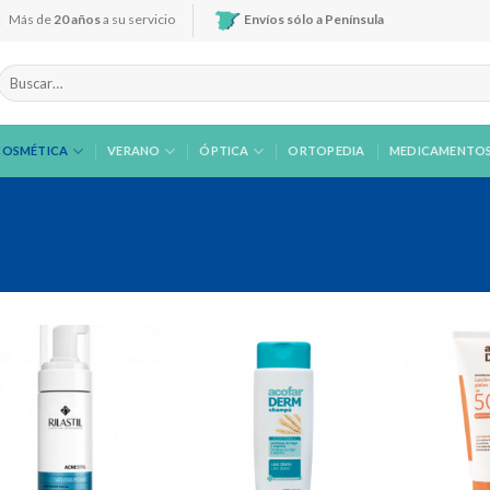
Más de
20 años
a su servicio
Envíos sólo a Península
Buscar
por:
COSMÉTICA
VERANO
ÓPTICA
ORTOPEDIA
MEDICAMENTO
Añadir
Añadir
a la
a la
lista de
lista de
deseos
deseos