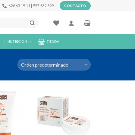
626 63 19 11 | 957 532 599
CONTACTO
S
NUTRICIÓN
TIENDA
Añadir
Añadir
a la
a la
lista de
lista de
deseos
deseos