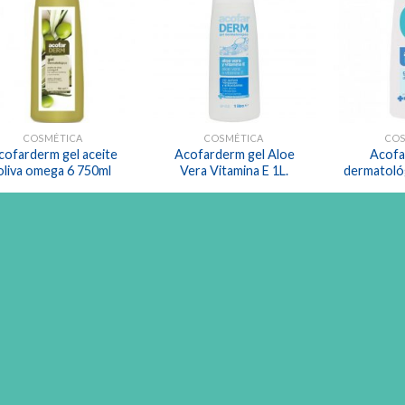
Añadir
Añadir
a la
a la
lista de
lista de
deseos
deseos
COSMÉTICA
COSMÉTICA
CO
cofarderm gel aceite
Acofarderm gel Aloe
Acofa
oliva omega 6 750ml
Vera Vitamina E 1L.
dermatoló
2,50
€
2,10
€
2
AÑADIR AL CARRO
VER MÁS
Añadir
Añadir
a la
a la
lista de
lista de
deseos
deseos