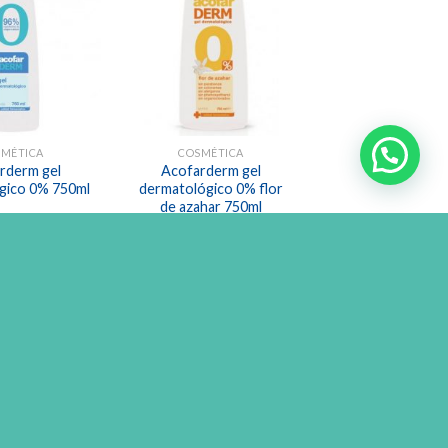
Añadir
Añadir
a la
a la
lista de
lista de
deseos
deseos
SMÉTICA
COSMÉTICA
rderm gel
Acofarderm gel
gico 0% 750ml
dermatológico 0% flor
de azahar 750ml
,50
€
2,50
€
VER MÁS
AÑADIR AL CARRO
Añadir
Añadir
a la
a la
lista de
lista de
deseos
deseos