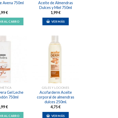
de Avena 750ml
Aceite de Almendras
Dulces y Miel 750ml
,99
€
1,99
€
IR AL CARRO
VER MÁS
Añadir
Añadir
a la
a la
lista de
lista de
deseos
deseos
SMÉTICA
GELES Y LOCIONES
vera Gel Leche
Acofarderm Aceite
odón 750ml
corporal de almendras
dulces 250ml.
,99
€
4,75
€
IR AL CARRO
VER MÁS