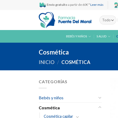
Skip
Envío gratuito
a partir de 60€ *
Leer más
to
content
BEBÉS Y NIÑOS
SALUD
Cosmética
INICIO
/
COSMÉTICA
CATEGORÍAS
Bebés y niños
Cosmética
Cosmética capilar