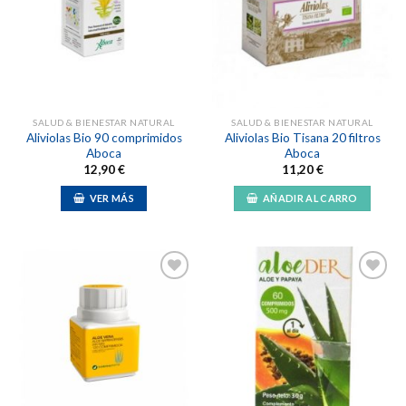
Añadir
Añadir
a la
a la
lista de
lista de
deseos
deseos
SALUD & BIENESTAR NATURAL
SALUD & BIENESTAR NATURAL
Aliviolas Bio 90 comprimidos
Aliviolas Bio Tisana 20 filtros
Aboca
Aboca
12,90
€
11,20
€
VER MÁS
AÑADIR AL CARRO
Añadir
Añadir
a la
a la
lista de
lista de
deseos
deseos