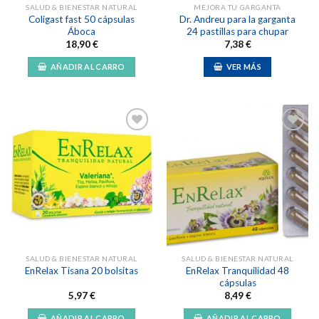
SALUD & BIENESTAR NATURAL
MEJORA TU GARGANTA
Coligast fast 50 cápsulas
Dr. Andreu para la garganta
Áboca
24 pastillas para chupar
18,90
€
7,38
€
AÑADIR AL CARRO
VER MÁS
Añadir
Añadir
a la
a la
lista de
lista de
deseos
deseos
SALUD & BIENESTAR NATURAL
SALUD & BIENESTAR NATURAL
EnRelax Tranquilidad 48
EnRelax Tisana 20 bolsitas
cápsulas
5,97
€
8,49
€
AÑADIR AL CARRO
AÑADIR AL CARRO