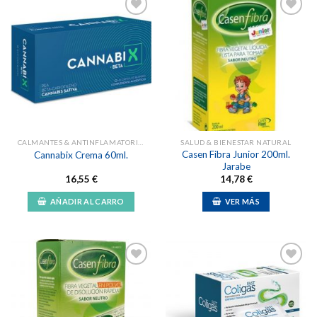
Añadir
Añadir
a la
a la
lista de
lista de
deseos
deseos
CALMANTES & ANTINFLAMATORIOS NATURALES
SALUD & BIENESTAR NATURAL
Casen Fibra Junior 200ml.
Cannabix Crema 60ml.
Jarabe
16,55
€
14,78
€
AÑADIR AL CARRO
VER MÁS
Añadir
Añadir
a la
a la