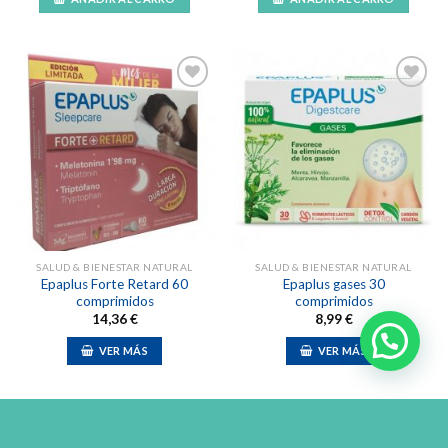
Añadir
Añadir
a la
a la
lista de
lista de
deseos
deseos
SALUD & BIENESTAR NATURAL
SALUD & BIENESTAR NATURAL
Epaplus Forte Retard 60
Epaplus gases 30
comprimidos
comprimidos
14,36
€
8,99
€
VER MÁS
VER MÁS