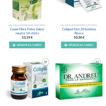
lista de
lista de
deseos
deseos
SALUD & BIENESTAR NATURAL
SALUD & BIENESTAR NATURAL
Casen Fibra Polvo Sabor
Coligast fast 20 bolsitas
neutro 14 sticks
Áboca
13,19
€
10,30
€
AÑADIR AL CARRO
AÑADIR AL CARRO
Añadir
Añadir
a la
a la
lista de
lista de
deseos
deseos