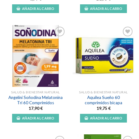
AÑADIR AL CARRO
AÑADIR AL CARRO
Añadir
Añadir
a la
a la
lista de
lista de
deseos
deseos
SALUD & BIENESTAR NATURAL
SALUD & BIENESTAR NATURAL
Angelini Soñodina Melatonina
Aquilea Sueño 60
Tri 60 Comprimidos
comprimidos bicapa
17,90
€
19,75
€
AÑADIR AL CARRO
AÑADIR AL CARRO