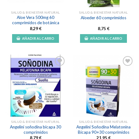
SALUD & BIENESTAR NATURAL
SALUD & BIENESTAR NATURAL
Aloe Vera 500mg 60
Aloeder 60 comprimidos
comprimidos de botánica
8,29
€
8,75
€
AÑADIR AL CARRO
AÑADIR AL CARRO
Añadir
Añadir
a la
a la
lista de
lista de
deseos
deseos
SALUD & BIENESTAR NATURAL
SALUD & BIENESTAR NATURAL
Angelini soñodina bicapa 30
Angelini Soñodina Melatonina
comprimidos
Bicapa 90+30 comprimidos
8,79
€
21,95
€