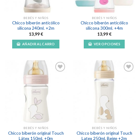
elegir
en
la
BEBÉS Y NIÑOS
BEBÉS Y NIÑOS
página
Chicco biberón anticólico
Chicco biberón anticólico
de
silicona 240ml. +2m
silicona 300ml. +4m
producto
13,99
€
13,99
€
AÑADIR AL CARRO
VER OPCIONES
Este
producto
tiene
múltiples
variantes.
Las
Añadir
Añadir
opciones
a la
a la
lista de
lista de
se
deseos
deseos
pueden
elegir
en
la
BEBÉS Y NIÑOS
BEBÉS Y NIÑOS
página
Chicco biberón original Touch
Chicco biberón original Touch
de
Látex 150ml. +0m
Latex 250ml. Beige +2m