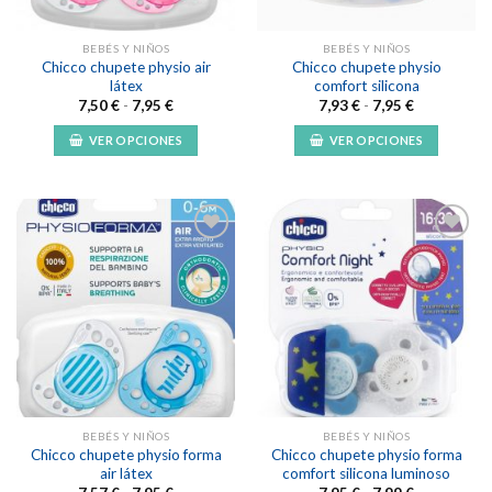
en
en
la
la
BEBÉS Y NIÑOS
BEBÉS Y NIÑOS
página
página
Chicco chupete physio air
Chicco chupete physio
de
de
látex
comfort silicona
producto
producto
Rango
Rango
7,50
€
-
7,95
€
7,93
€
-
7,95
€
de
de
precios:
precios:
VER OPCIONES
VER OPCIONES
desde
desde
7,50 €
7,93 €
Este
Este
hasta
hasta
producto
producto
7,95 €
7,95 €
tiene
tiene
múltiples
múltiples
variantes.
variantes.
Las
Las
Añadir
Añadir
opciones
opciones
a la
a la
lista de
lista de
se
se
deseos
deseos
pueden
pueden
elegir
elegir
en
en
la
la
BEBÉS Y NIÑOS
BEBÉS Y NIÑOS
página
página
Chicco chupete physio forma
Chicco chupete physio forma
de
de
air látex
comfort silicona luminoso
producto
producto
Rango
Rango