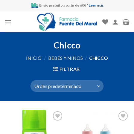
Skip
Envío gratuito
a partir de 60€ *
Leer más
to
content
Chicco
INICIO
/
BEBÉS Y NIÑOS
/
CHICCO
FILTRAR