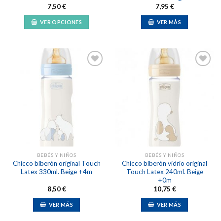
producto
7,50
€
7,95
€
VER OPCIONES
VER MÁS
Este
producto
tiene
múltiples
variantes.
Las
Añadir
Añadir
opciones
a la
a la
lista de
lista de
se
deseos
deseos
pueden
elegir
en
la
BEBÉS Y NIÑOS
BEBÉS Y NIÑOS
página
Chicco biberón original Touch
Chicco biberón vidrio original
de
Latex 330ml. Beige +4m
Touch Latex 240ml. Beige
producto
+0m
8,50
€
10,75
€
VER MÁS
VER MÁS
Este