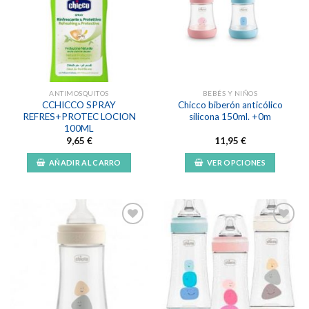
Añadir
Añadir
a la
a la
lista de
lista de
deseos
deseos
ANTIMOSQUITOS
BEBÉS Y NIÑOS
CCHICCO SPRAY
Chicco biberón anticólico
REFRES+PROTEC LOCION
silicona 150ml. +0m
100ML
9,65
€
11,95
€
AÑADIR AL CARRO
VER OPCIONES
Este
producto
tiene
múltiples
variantes.
Las
Añadir
Añadir
opciones
a la
a la
lista de
lista de
se
deseos
deseos
pueden