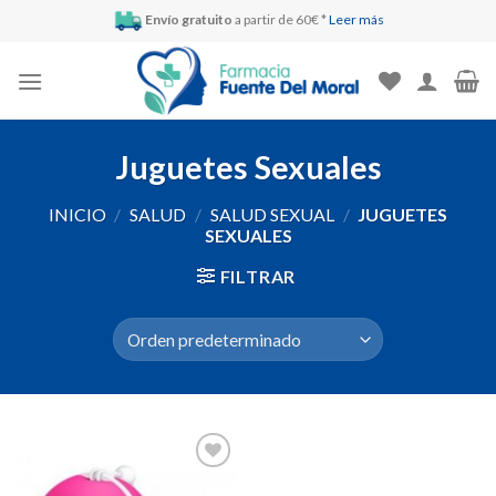
Skip
Envío gratuito
a partir de 60€ *
Leer más
to
content
Juguetes Sexuales
INICIO
/
SALUD
/
SALUD SEXUAL
/
JUGUETES
SEXUALES
FILTRAR