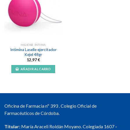
Añadir
a la
lista de
deseos
HIGIENE ÍNTIMA
Intimina Laselle ejercitador
Kejel 48gr
12,97
€
AÑADIR AL CARRO
Oficina de Farmacia nº 393 . Colegio Oficial de
Farmacéuticos de Córdoba.
Titular:
María Araceli Roldán Moyano. Colegiada 1607
-