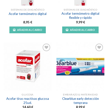
SISTEMAS DE DIAGNÓSTICO
SISTEMAS DE DIAGNÓSTICO
Acofar termómetro digital
Acofar termómetro digital
flexible y rápido
8,95
€
9,99
€
AÑADIR AL CARRO
AÑADIR AL CARRO
Añadir
Añadir
a la
a la
lista de
lista de
deseos
deseos
GLUCOSA
EMBARAZO & MATERNIDAD
Acofar tiras reactivas glucosa
Clearblue early detección
25ud.
temprana
14,60
€
8,99
€