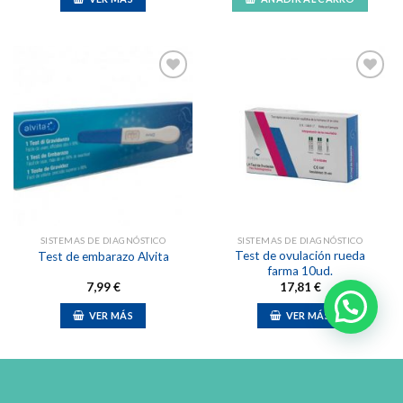
Añadir
Añadir
a la
a la
lista de
lista de
deseos
deseos
SISTEMAS DE DIAGNÓSTICO
SISTEMAS DE DIAGNÓSTICO
Test de ovulación rueda
Test de embarazo Alvita
farma 10ud.
7,99
€
17,81
€
VER MÁS
VER MÁS