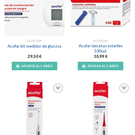
Añadir
Añadir
a la
a la
lista de
lista de
deseos
deseos
GLUCOSA
GLUCOSA
Acofar lancetas esteriles
Acofar kit medidor de glucosa
100ud.
29,50
€
10,99
€
AÑADIR AL CARRO
AÑADIR AL CARRO
Añadir
Añadir
a la
a la
lista de
lista de
deseos
deseos