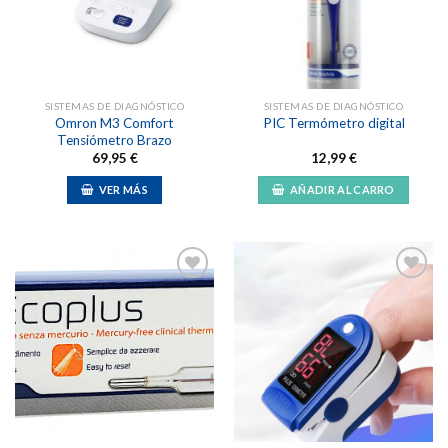
lista de
lista de
deseos
deseos
SISTEMAS DE DIAGNÓSTICO
SISTEMAS DE DIAGNÓSTICO
Omron M3 Comfort
PIC Termómetro digital
Tensiómetro Brazo
69,95
€
12,99
€
VER MÁS
AÑADIR AL CARRO
Añadir
Añadir
a la
a la
lista de
lista de
deseos
deseos