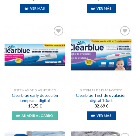
VER MÁS
VER MÁS
Añadir
Añadir
a la
a la
lista de
lista de
deseos
deseos
SISTEMAS DE DIAGNÓSTICO
SISTEMAS DE DIAGNÓSTICO
Clearblue early detección
Clearblue Test de ovulación
temprana digital
digital 10ud.
15,75
€
32,69
€
AÑADIR AL CARRO
VER MÁS