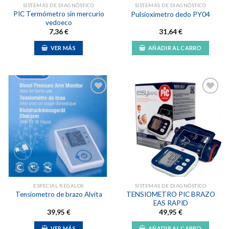
SISTEMAS DE DIAGNÓSTICO
SISTEMAS DE DIAGNÓSTICO
PIC Termómetro sin mercurio
Pulsioximetro dedo PY04
vedoeco
7,36
€
31,64
€
VER MÁS
AÑADIR AL CARRO
Añadir
Añadir
a la
a la
lista de
lista de
deseos
deseos
ESPECIAL REGALOS
SISTEMAS DE DIAGNÓSTICO
TENSIOMETRO PIC BRAZO
Tensiometro de brazo Alvita
EAS RAPID
39,95
€
49,95
€
VER MÁS
AÑADIR AL CARRO