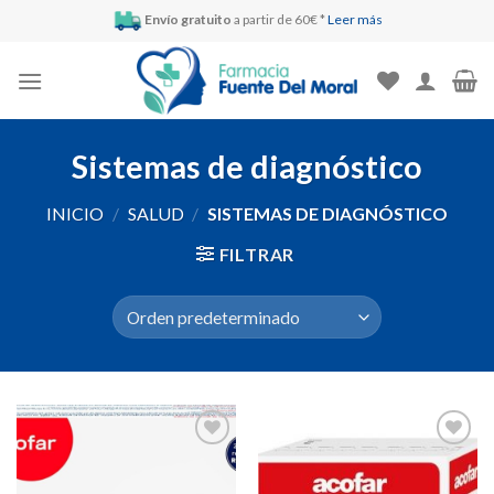
Skip
Envío gratuito
a partir de 60€ *
Leer más
to
content
Sistemas de diagnóstico
INICIO
/
SALUD
/
SISTEMAS DE DIAGNÓSTICO
FILTRAR