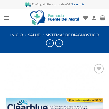
Skip
Envío gratuito
a partir de 60€ *
Leer más
to
content
INICIO
/
SALUD
/
SISTEMAS DE DIAGNÓSTICO
Añadir
a la
lista de
deseos