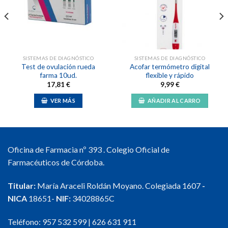
lista de
lista de
deseos
deseos
SISTEMAS DE DIAGNÓSTICO
SISTEMAS DE DIAGNÓSTICO
Test de ovulación rueda
Acofar termómetro digital
farma 10ud.
flexible y rápido
17,81
€
9,99
€
VER MÁS
AÑADIR AL CARRO
Oficina de Farmacia nº 393 . Colegio Oficial de
Farmacéuticos de Córdoba.
Titular:
María Araceli Roldán Moyano. Colegiada 1607
-
NICA
18651-
NIF:
34028865C
Teléfono:
957 532 599
|
626 631 911