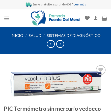
Skip
Envío gratuito
a partir de 60€ *
Leer más
to
content
INICIO
/
SALUD
/
SISTEMAS DE DIAGNÓSTICO
Añadir
a la
lista de
deseos
PIC Termómetro sin mercurio vedoeco