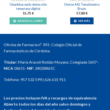
SISTEMAS DE DIAGNÓSTICO
ESPECIAL REGALOS
Clearblue early detección
Omron M2 Tensiómetro
temprana digital
Brazo
15,75
€
57,80
€
AÑADIR AL CARRO
VER MÁS
Oficina de Farmacia nº 393 . Colegio Oficial de
Farmacéuticos de Córdoba.
Titular:
María Araceli Roldán Moyano. Colegiada 1607
-
NICA
18651-
NIF:
34028865C
Teléfono:
957 532 599
|
626 631 911
Los precios incluyen IVA y recargos de equivalencia
Abierto todos los días del año salvo domingos y