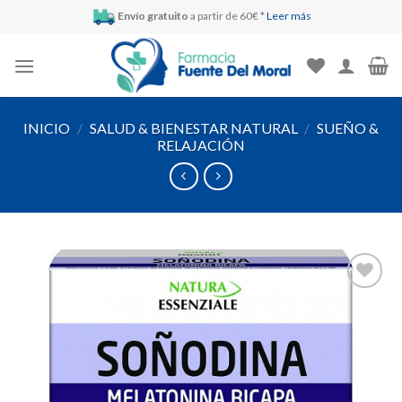
Skip
Envío gratuito
a partir de 60€ *
Leer más
to
content
INICIO
/
SALUD & BIENESTAR NATURAL
/
SUEÑO &
RELAJACIÓN
Añadir
a la
lista de
deseos