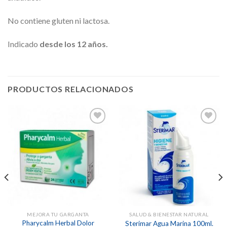
No contiene gluten ni lactosa.
Indicado
desde los 12 años.
PRODUCTOS RELACIONADOS
Añadir
Añadir
a la
a la
lista de
lista de
deseos
deseos
MEJORA TU GARGANTA
SALUD & BIENESTAR NATURAL
Pharycalm Herbal Dolor
Sterimar Agua Marina 100ml.