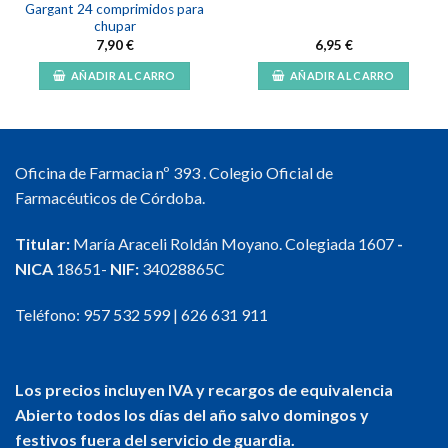
Gargant 24 comprimidos para
chupar
7,90
€
6,95
€
AÑADIR AL CARRO
AÑADIR AL CARRO
Oficina de Farmacia nº 393 . Colegio Oficial de
Farmacéuticos de Córdoba.
Titular:
María Araceli Roldán Moyano. Colegiada 1607
-
NICA
18651-
NIF:
34028865C
Teléfono:
957 532 599
|
626 631 911
Los precios incluyen IVA y recargos de equivalencia
Abierto todos los días del año salvo domingos y
festivos fuera del servicio de guardia.