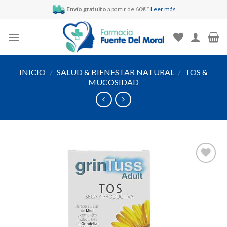
Skip
Envío gratuito
a partir de 60€ *
Leer más
to
content
INICIO
/
SALUD & BIENESTAR NATURAL
/
TOS &
MUCOSIDAD
Añadir
a la
lista de
deseos