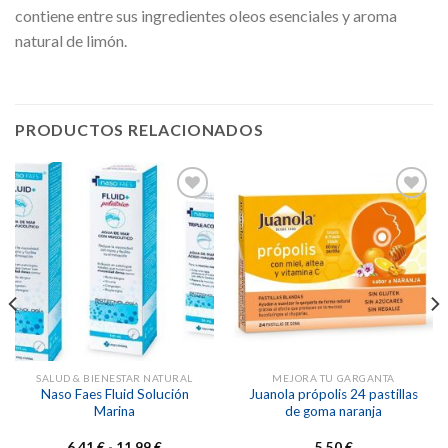
contiene entre sus ingredientes oleos esenciales y aroma
natural de limón.
PRODUCTOS RELACIONADOS
Añadir
Añadir
a la
a la
lista de
lista de
deseos
deseos
SALUD & BIENESTAR NATURAL
MEJORA TU GARGANTA
Naso Faes Fluid Solución
Juanola própolis 24 pastillas
Marina
de goma naranja
Rango
6,41
€
-
11,99
€
5,50
€