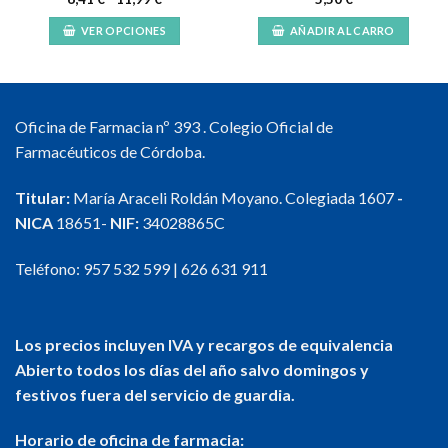
de
precios:
VER OPCIONES
AÑADIR AL CARRO
desde
6,41 €
Este
hasta
producto
11,99 €
tiene
múltiples
Oficina de Farmacia nº 393 . Colegio Oficial de
variantes.
Farmacéuticos de Córdoba.
Las
opciones
Titular:
María Araceli Roldán Moyano. Colegiada 1607
-
se
NICA
18651-
NIF:
34028865C
pueden
elegir
en
Teléfono:
957 532 599
|
626 631 911
la
página
de
Los precios incluyen IVA y recargos de equivalencia
producto
Abierto todos los días del año salvo domingos y
festivos fuera del servicio de guardia.
Horario de oficina de farmacia: