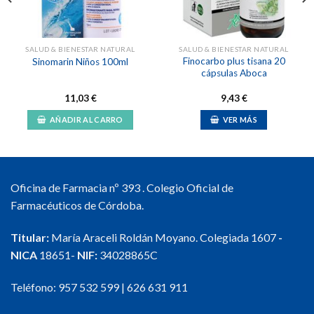
SALUD & BIENESTAR NATURAL
SALUD & BIENESTAR NATURAL
Finocarbo plus tisana 20
Sinomarin Niños 100ml
cápsulas Aboca
11,03
€
9,43
€
AÑADIR AL CARRO
VER MÁS
Oficina de Farmacia nº 393 . Colegio Oficial de
Farmacéuticos de Córdoba.
Titular:
María Araceli Roldán Moyano. Colegiada 1607
-
NICA
18651-
NIF:
34028865C
Teléfono:
957 532 599
|
626 631 911