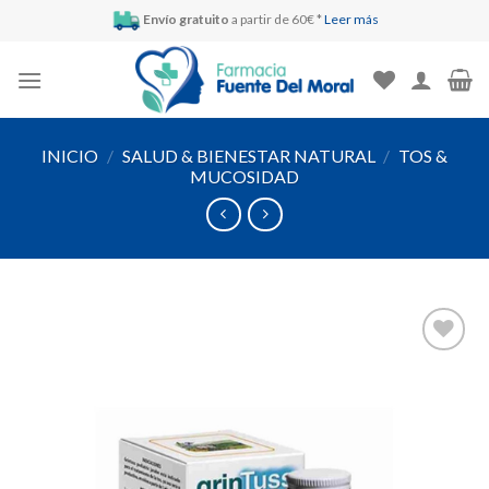
Skip
Envío gratuito
a partir de 60€ *
Leer más
to
content
INICIO
/
SALUD & BIENESTAR NATURAL
/
TOS &
MUCOSIDAD
Añadir
a la
lista de
deseos