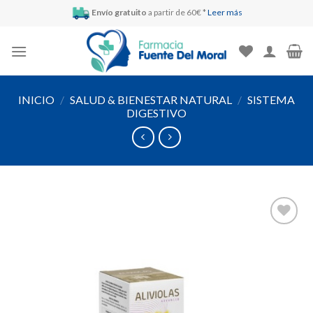
Skip
Envío gratuito
a partir de 60€ *
Leer más
to
content
INICIO
/
SALUD & BIENESTAR NATURAL
/
SISTEMA
DIGESTIVO
Añadir
a la
lista de
deseos