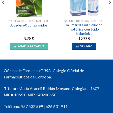
SALUD & BIENESTAR NATURAL
SALUD & BIENESTAR NATURAL
Ialumar 100ml. Solución
Aloeder 60 comprimidos
Isotónica con ácido
hialurónico
8,75
€
10,99
€
AÑADIR AL CARRO
VER MÁS
Oficina de Farmacia nº 393 . Colegio Oficial de
Farmacéuticos de Córdoba.
Titular:
María Araceli Roldán Moyano. Colegiada 1607
-
NICA
18651-
NIF:
34028865C
Teléfono:
957 532 599
|
626 631 911