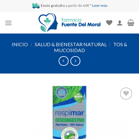
Skip
Envío gratuito
a partir de 60€ *
Leer más
to
content
INICIO
/
SALUD & BIENESTAR NATURAL
/
TOS &
MUCOSIDAD
Añadir
a la
lista de
deseos