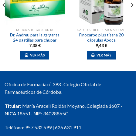
deseos
deseos
MEJORA TU GARGANTA
SALUD & BIENESTAR NATURAL
Dr. Andreu para la garganta
Finocarbo plus tisana 20
24 pastillas para chupar
cápsulas Aboca
7,38
€
9,43
€
VER MÁS
VER MÁS
Oficina de Farmacia nº 393 . Colegio Oficial de
Farmacéuticos de Córdoba.
Titular:
María Araceli Roldán Moyano. Colegiada 1607
-
NICA
18651-
NIF:
34028865C
Teléfono:
957 532 599
|
626 631 911