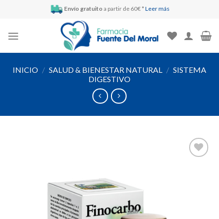
Skip
Envío gratuito
a partir de 60€ *
Leer más
to
content
INICIO
/
SALUD & BIENESTAR NATURAL
/
SISTEMA
DIGESTIVO
Añadir
a la
lista de
deseos