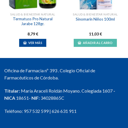
SALUD & BIENESTAR NATURAL
SALUD & BIENESTAR NATURAL
Termatuss Pro Natural
Sinomarin Niños 100ml
Jarabe 128gr.
8,79
€
11,03
€
VER MÁS
AÑADIR AL CARRO
Oficina de Farmacia nº 393 . Colegio Oficial de
Farmacéuticos de Córdoba.
Titular:
María Araceli Roldán Moyano. Colegiada 1607
-
NICA
18651-
NIF:
34028865C
Teléfono:
957 532 599
|
626 631 911