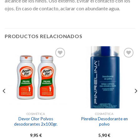
alcance de los niños. Uso externo. Evitar el contacto con los
ojos. En caso de contacto, aclarar con abundante agua.
PRODUCTOS RELACIONADOS
Añadir
Añadir
a la
a la
lista de
lista de
deseos
deseos
COSMÉTICA
COSMÉTICA
Devor Olor Polvos
Pinrelina Desodorante en
desodorantes 2x100gr.
polvo
9,95
€
5,90
€