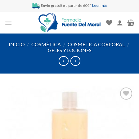
Skip
Envío gratuito
a partir de 60€ *
Leer más
to
content
INICIO
/
COSMÉTICA
/
COSMÉTICA CORPORAL
/
GELES Y LOCIONES
Añadir
a la
lista de
deseos