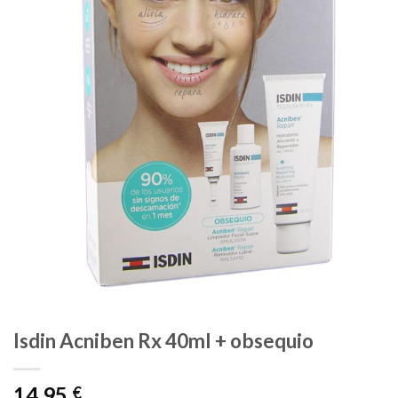
Isdin Acniben Rx 40ml + obsequio
14,95
€