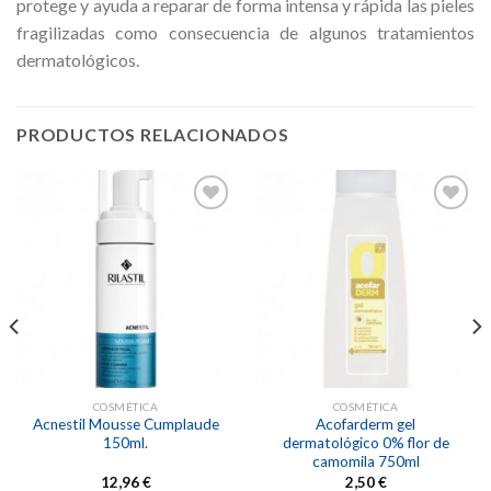
protege y ayuda a reparar de forma intensa y rápida las pieles
fragilizadas como consecuencia de algunos tratamientos
dermatológicos.
PRODUCTOS RELACIONADOS
Añadir
Añadir
a la
a la
lista de
lista de
deseos
deseos
COSMÉTICA
COSMÉTICA
Acnestil Mousse Cumplaude
Acofarderm gel
150ml.
dermatológico 0% flor de
camomila 750ml
12,96
€
2,50
€