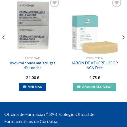
Añadir
Añadir
a la
a la
lista de
lista de
deseos
deseos
ANTIEDAD
COSMÉTICA
Axovital crema antiarrugas
JABÓN DE AZUFRE 125GR
dia+noche
ACN Free
24,00
€
4,75
€
VER MÁS
AÑADIR AL CARRO
Oficina de Farmacia nº 393 . Colegio Oficial de
Farmacéuticos de Córdoba.