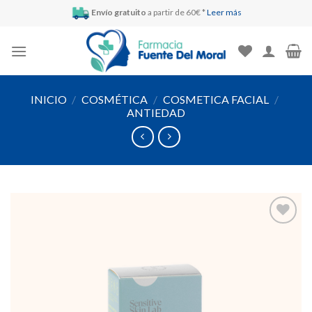
Skip
Envío gratuito
a partir de 60€ *
Leer más
to
content
INICIO
/
COSMÉTICA
/
COSMETICA FACIAL
/
ANTIEDAD
Añadir
a la
lista de
deseos