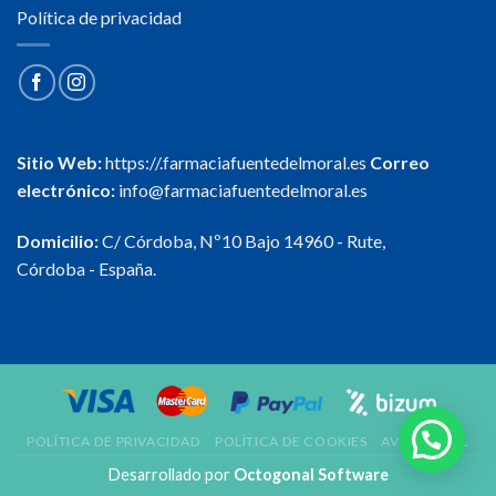
Política de privacidad
Sitio Web:
https://.farmaciafuentedelmoral.es
Correo
electrónico:
info@farmaciafuentedelmoral.es
Domicilio:
C/ Córdoba, Nº10 Bajo 14960 - Rute,
Córdoba - España.
POLÍTICA DE PRIVACIDAD
POLÍTICA DE COOKIES
AVISO LEGAL
Desarrollado por
Octogonal Software