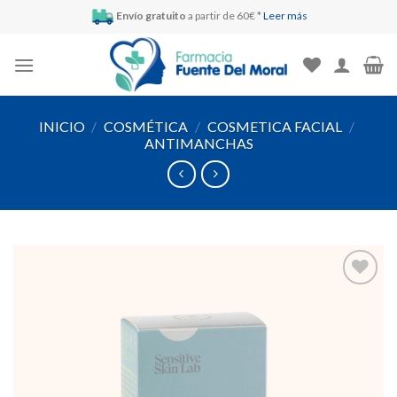
Skip
Envío gratuito
a partir de 60€ *
Leer más
to
content
INICIO
/
COSMÉTICA
/
COSMETICA FACIAL
/
ANTIMANCHAS
Añadir
a la
lista de
deseos