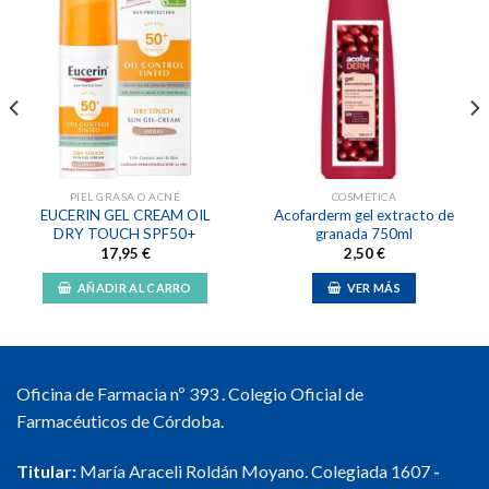
Añadir
Añadir
a la
a la
lista de
lista de
deseos
deseos
PIEL GRASA O ACNÉ
COSMÉTICA
EUCERIN GEL CREAM OIL
Acofarderm gel extracto de
DRY TOUCH SPF50+
granada 750ml
17,95
€
2,50
€
AÑADIR AL CARRO
VER MÁS
Oficina de Farmacia nº 393 . Colegio Oficial de
Farmacéuticos de Córdoba.
Titular:
María Araceli Roldán Moyano. Colegiada 1607
-