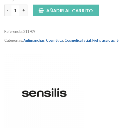
Pure age perfection (cicacne serum) cantidad
AÑADIR AL CARRITO
Referencia:
211709
Categorías:
Antimanchas
,
Cosmética
,
Cosmetica facial
,
Piel grasa o acné