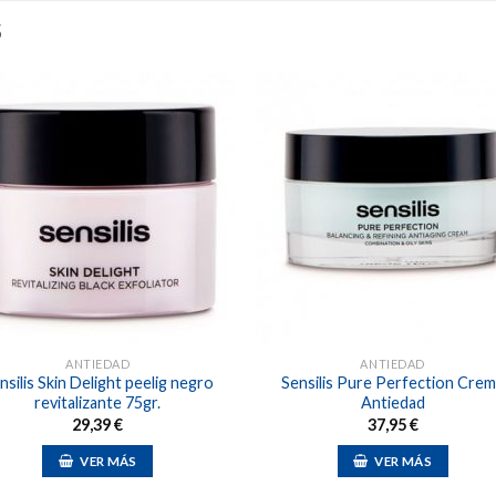
S
Añadir
Aña
a la
a l
lista de
lista
deseos
des
ANTIEDAD
ANTIEDAD
nsilis Skin Delight peelig negro
Sensilis Pure Perfection Cre
revitalizante 75gr.
Antiedad
29,39
€
37,95
€
VER MÁS
VER MÁS