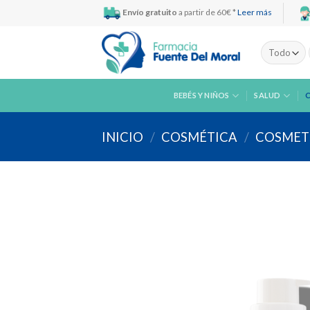
Skip
Envío gratuito
a partir de 60€ *
Leer más
to
content
BEBÉS Y NIÑOS
SALUD
INICIO
/
COSMÉTICA
/
COSMETI