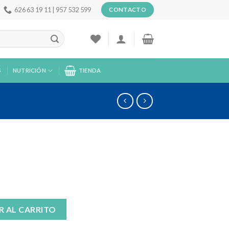
626 63 19 11 | 957 532 599
CONTACTO
S
NUTRICIÓN
TIENDA
R AL CARRITO