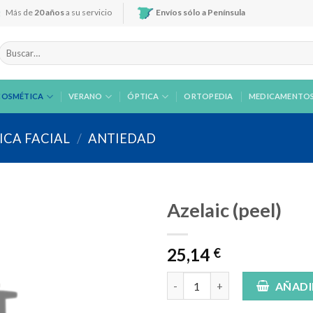
Más de
20 años
a su servicio
Envíos sólo a Península
Buscar
por:
COSMÉTICA
VERANO
ÓPTICA
ORTOPEDIA
MEDICAMENTO
CA FACIAL
/
ANTIEDAD
Azelaic (peel)
25,14
€
Añadir
a la
Azelaic (peel) cantidad
AÑADI
lista de
deseos