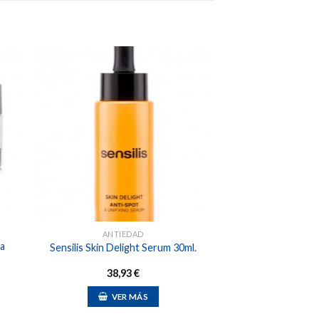
dir
Añadir
a
a la
 de
lista de
eos
deseos
ANTIEDAD
ma
Sensilis Skin Delight Serum 30ml.
38,93
€
VER MÁS