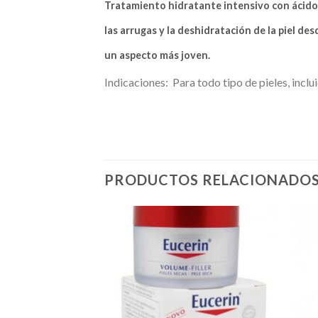
Tratamiento hidratante intensivo con ácido 
las arrugas y la deshidratación de la piel des
un aspecto más joven.
Indicaciones: Para todo tipo de pieles, inclu
PRODUCTOS RELACIONADO
Añadir
Añadir
a la
a la
lista de
lista de
deseos
deseos