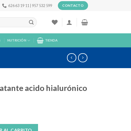
626 63 19 11 | 957 532 599
CONTACTO
S
NUTRICIÓN
TIENDA
atante acido hialurónico
hialurónico crema+serum cantidad
R AL CARRITO