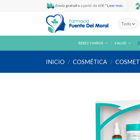
Skip
Envío gratuito
a partir de 60€ *
Leer más
to
content
BEBÉS Y NIÑOS
SALUD
INICIO
/
COSMÉTICA
/
COSMETI