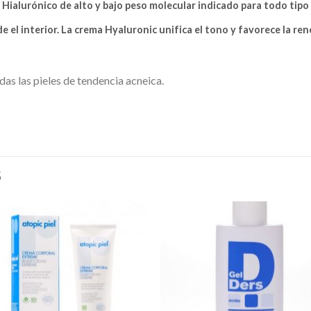
Hialurónico de alto y bajo peso molecular indicado para todo tipo
de el interior. La crema Hyaluronic unifica el tono y favorece la ren
idas las pieles de tendencia acneica.
S
Añadir
Aña
a la
a l
lista de
lista
deseos
des