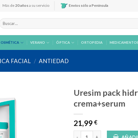
Más de
20 años
a su servicio
Envíos sólo a Península
Buscar
por:
COSMÉTICA
VERANO
ÓPTICA
ORTOPEDIA
MEDICAMENTO
CA FACIAL
/
ANTIEDAD
Uresim pack hidr
crema+serum
Añadir
21,99
a la
€
lista de
deseos
Uresim pack hidratante acido 
AÑADI