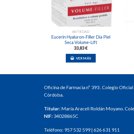
MÉTICA
ANTIEDAD
Baño sin jabón Piel
Eucerin Hyaluron-Filler Día Piel
a 1L.
Seca Volume-Lift
,90
€
33,83
€
ER MÁS
VER MÁS
Oficina de Farmacia nº 393 . Colegio Oficia
Córdoba.
Titular:
María Araceli Roldán Moyano. Col
NIF:
34028865C
Teléfono:
957 532 599
|
626 631 911