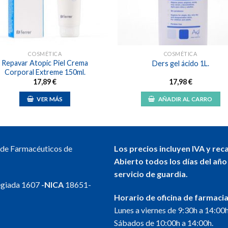
COSMÉTICA
COSMÉTICA
Repavar Atopic Piel Crema
Ders gel ácido 1L.
Corporal Extreme 150ml.
17,89
€
17,98
€
VER MÁS
AÑADIR AL CARRO
l de Farmacéuticos de
Los precios incluyen IVA y rec
Abierto todos los días del año
servicio de guardia.
egiada 1607
-NICA
18651-
Horario de oficina de farmacia
Lunes a viernes de 9:30h a 14:00h
Sábados de 10:00h a 14:00h.