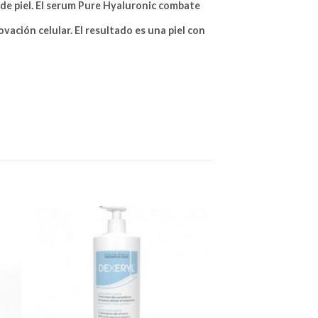
 de piel. El serum Pure Hyaluronic combate
ovación celular. El resultado es una piel con
dir
Añadir
a
a la
 de
lista de
eos
deseos