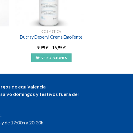
COSMÉTICA
Ducray Dexeryl Crema Emoliente
Rango
9,99
€
-
16,95
€
de
precios:
VER OPCIONES
desde
9,99 €
Este
hasta
producto
16,95 €
tiene
múltiples
argos de equivalencia
variantes.
 salvo domingos y festivos fuera del
Las
opciones
se
:
pueden
 y de 17:00h a 20:30h.
elegir