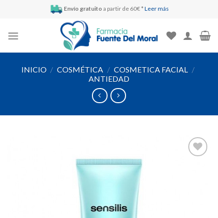
Skip
Envío gratuito
a partir de 60€ *
Leer más
to
content
INICIO
/
COSMÉTICA
/
COSMETICA FACIAL
/
ANTIEDAD
Añadir
a la
lista de
deseos