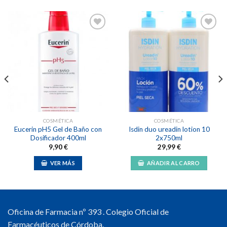
Añadir
Añadir
a la
a la
lista de
lista de
deseos
deseos
COSMÉTICA
COSMÉTICA
Eucerin pH5 Gel de Baño con
Isdin duo ureadin lotion 10
Dosificador 400ml
2x750ml
9,90
€
29,99
€
VER MÁS
AÑADIR AL CARRO
Oficina de Farmacia nº 393 . Colegio Oficial de
Farmacéuticos de Córdoba.