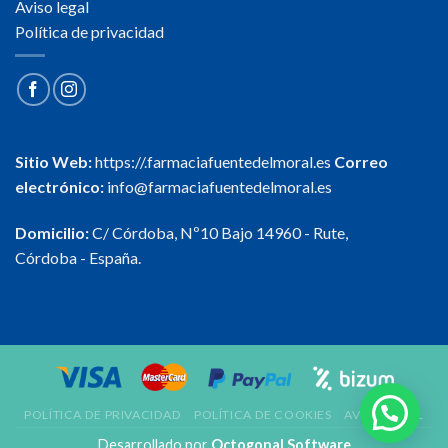
Aviso legal
Política de privacidad
Sitio Web:
https://.farmaciafuentedelmoral.es
Correo
electrónico:
info@farmaciafuentedelmoral.es
Domicilio:
C/ Córdoba, Nº10 Bajo 14960 - Rute,
Córdoba - España.
POLÍTICA DE PRIVACIDAD
POLÍTICA DE COOKIES
AVISO LEGAL
Desarrollado por
Octogonal Software