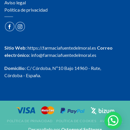
Aviso legal
Política de privacidad
Sitio Web:
https://.farmaciafuentedelmoral.es
Correo
electrónico:
info@farmaciafuentedelmoral.es
Domicilio:
C/ Córdoba, Nº10 Bajo 14960 - Rute,
Córdoba - España.
POLÍTICA DE PRIVACIDAD
POLÍTICA DE COOKIES
AVISO LEGAL
Desarrollado por
Octogonal Software