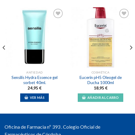
Añadir
Añadir
a la
a la
lista de
lista de
deseos
deseos
ANTIEDAD
COSMÉTICA
Sensilis Hydra Essence gel
Eucerin pH5 Oleogel de
sorbet 40ml.
Ducha 1000ml
24,95
€
18,95
€
VER MÁS
AÑADIR AL CARRO
Oficina de Farmacia nº 393 . Colegio Oficial de
Farmacéuticos de Córdoba.