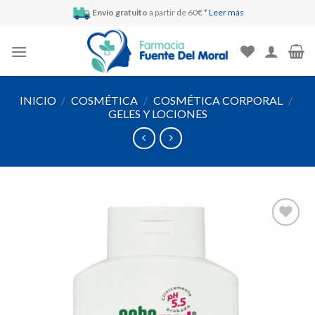
Skip
Envío gratuito
a partir de 60€ *
Leer más
to
content
INICIO
/
COSMÉTICA
/
COSMÉTICA CORPORAL
/
GELES Y LOCIONES
Añadir
a la
lista de
deseos