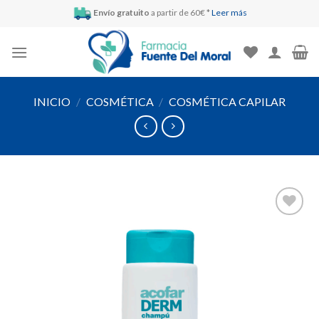
Skip
Envío gratuito
a partir de 60€ *
Leer más
to
content
INICIO
/
COSMÉTICA
/
COSMÉTICA CAPILAR
Añadir
a la
lista de
deseos