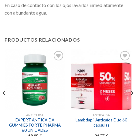
En caso de contacto con los ojos lavarlos inmediatamente
con abundante agua.
PRODUCTOS RELACIONADOS
Añadir
Añadir
a la
a la
lista de
lista de
deseos
deseos
ANTICAIDA
ANTICAIDA
EXPERT ANTICAÍDA
Lambdapil Anticaída Dúo 60
GUMMIES FORTÉ PHARMA
cápsulas
60 UNIDADES
18,95
€
31,75
€