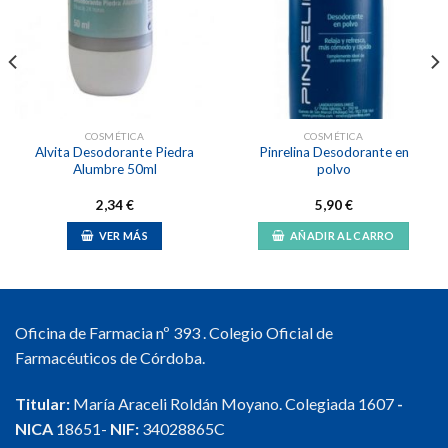
Añadir
Añadir
a la
a la
lista de
lista de
deseos
deseos
COSMÉTICA
COSMÉTICA
Alvita Desodorante Piedra
Pinrelina Desodorante en
Alumbre 50ml
polvo
2,34
€
5,90
€
VER MÁS
AÑADIR AL CARRO
Oficina de Farmacia nº 393 . Colegio Oficial de
Farmacéuticos de Córdoba.
Titular:
María Araceli Roldán Moyano. Colegiada 1607
-
NICA
18651-
NIF:
34028865C