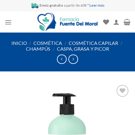
Skip
Envío gratuito
a partir de 60€ *
Leer más
to
content
INICIO
/
COSMÉTICA
/
COSMÉTICA CAPILAR
/
CHAMPÚS
/
CASPA, GRASA Y PICOR
Añadir
a la
lista de
deseos