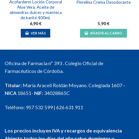
Acofarderm Loción Corporal
Pinrelina Crema Desodorante
Aloe Vera, Aceite de
almendras dulces y manteca
de karité 400ml.
6,90
€
5,90
€
VER MÁS
AÑADIR AL CARRO
Oficina de Farmacia nº 393 . Colegio Oficial de
Farmacéuticos de Córdoba.
Titular:
María Araceli Roldán Moyano. Colegiada 1607
-
NICA
18651-
NIF:
34028865C
Teléfono:
957 532 599
|
626 631 911
Los precios incluyen IVA y recargos de equivalencia
Abierto todos los días del año salvo domingos y