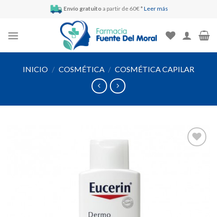
Skip
Envío gratuito
a partir de 60€ *
Leer más
to
content
INICIO
/
COSMÉTICA
/
COSMÉTICA CAPILAR
Añadir
a la
lista de
deseos