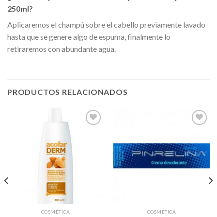
250ml?
Aplicaremos el champú sobre el cabello previamente lavado
hasta que se genere algo de espuma, finalmente lo
retiraremos con abundante agua.
PRODUCTOS RELACIONADOS
Añadir
Añadir
a la
a la
lista de
lista de
deseos
deseos
COSMÉTICA
COSMÉTICA