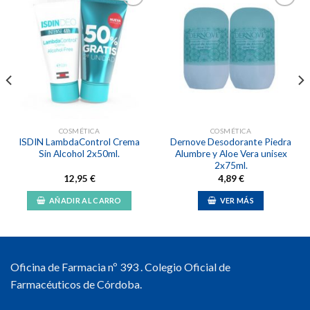
Añadir
Añadir
a la
a la
lista de
lista de
deseos
deseos
COSMÉTICA
COSMÉTICA
ISDIN LambdaControl Crema
Dernove Desodorante Piedra
Sin Alcohol 2x50ml.
Alumbre y Aloe Vera unisex
2x75ml.
12,95
€
4,89
€
AÑADIR AL CARRO
VER MÁS
Oficina de Farmacia nº 393 . Colegio Oficial de
Farmacéuticos de Córdoba.