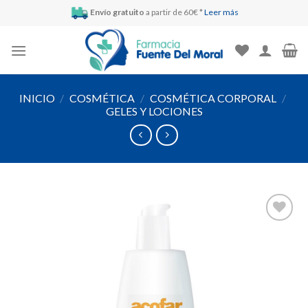
Skip
Envío gratuito
a partir de 60€ *
Leer más
to
content
INICIO
/
COSMÉTICA
/
COSMÉTICA CORPORAL
/
GELES Y LOCIONES
Añadir
a la
lista de
deseos