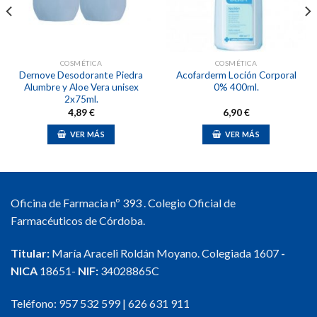
deseos
deseos
COSMÉTICA
COSMÉTICA
Dernove Desodorante Piedra
Acofarderm Loción Corporal
Alumbre y Aloe Vera unisex
0% 400ml.
2x75ml.
4,89
€
6,90
€
VER MÁS
VER MÁS
Oficina de Farmacia nº 393 . Colegio Oficial de
Farmacéuticos de Córdoba.
Titular:
María Araceli Roldán Moyano. Colegiada 1607
-
NICA
18651-
NIF:
34028865C
Teléfono:
957 532 599
|
626 631 911