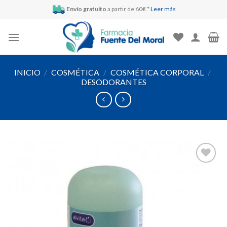
Skip
Envío gratuito
a partir de 60€ *
Leer más
to
content
INICIO
/
COSMÉTICA
/
COSMÉTICA CORPORAL
/
DESODORANTES
Añadir
a la
lista de
deseos