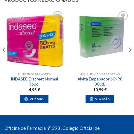
Añadir
Añadir
a la
a la
lista de
lista de
deseos
deseos
NUESTROS MAYORES
HIGIENE Y EMPAPADERAS
INDASEC Discreet Normal
Alvita Empapador 60×90
36ud.
30ud.
4,95
€
10,99
€
VER MÁS
VER MÁS
Oficina de Farmacia nº 393 . Colegio Oficial de