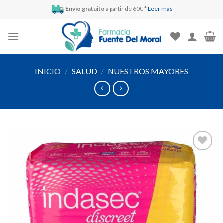
Skip
Envío gratuito
a partir de 60€ *
Leer más
to
content
INICIO
/
SALUD
/
NUESTROS MAYORES
Añadir
a la
lista de
deseos