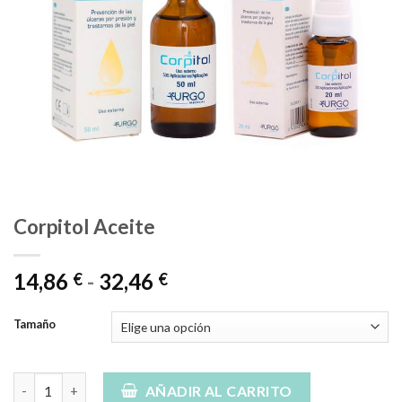
Corpitol Aceite
Rango
14,86
-
32,46
€
€
de
precios:
Tamaño
desde
14,86 €
Corpitol Aceite cantidad
hasta
AÑADIR AL CARRITO