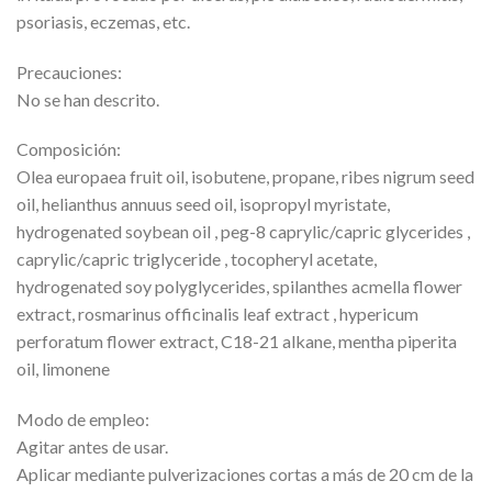
psoriasis, eczemas, etc.
Precauciones:
No se han descrito.
Composición:
Olea europaea fruit oil, isobutene, propane, ribes nigrum seed
oil, helianthus annuus seed oil, isopropyl myristate,
hydrogenated soybean oil , peg-8 caprylic/capric glycerides ,
caprylic/capric triglyceride , tocopheryl acetate,
hydrogenated soy polyglycerides, spilanthes acmella flower
extract, rosmarinus officinalis leaf extract , hypericum
perforatum flower extract, C18-21 alkane, mentha piperita
oil, limonene
Modo de empleo:
Agitar antes de usar.
Aplicar mediante pulverizaciones cortas a más de 20 cm de la