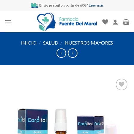
Skip
Envío gratuito
a partir de 60€ *
Leer más
to
content
INICIO
/
SALUD
/
NUESTROS MAYORES
Añadir
a la
lista de
deseos