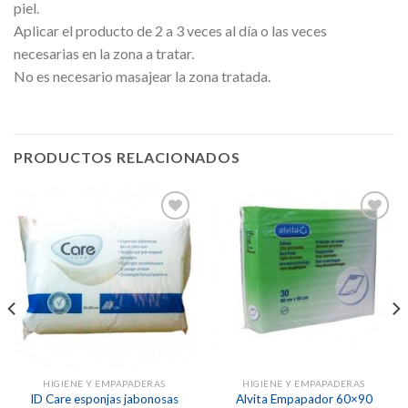
piel.
Aplicar el producto de 2 a 3 veces al día o las veces
necesarias en la zona a tratar.
No es necesario masajear la zona tratada.
PRODUCTOS RELACIONADOS
Añadir
Añadir
a la
a la
lista de
lista de
deseos
deseos
HIGIENE Y EMPAPADERAS
HIGIENE Y EMPAPADERAS
ID Care esponjas jabonosas
Alvita Empapador 60×90