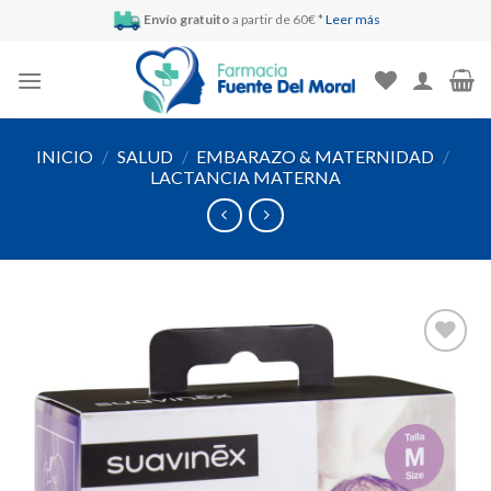
Skip
Envío gratuito
a partir de 60€ *
Leer más
to
content
INICIO
/
SALUD
/
EMBARAZO & MATERNIDAD
/
LACTANCIA MATERNA
Añadir
a la
lista de
deseos