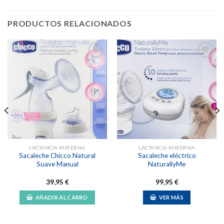
PRODUCTOS RELACIONADOS
Añadir
Añadir
a la
a la
lista de
lista de
deseos
deseos
LACTANCIA MATERNA
LACTANCIA MATERNA
Sacaleche Chicco Natural
Sacaleche eléctrico
Suave Manual
NaturallyMe
39,95
€
99,95
€
AÑADIR AL CARRO
VER MÁS