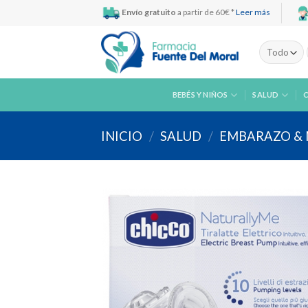
Skip
Envío gratuito
a partir de 60€ *
Leer más
to
content
BEBÉS Y NIÑOS
SALUD
INICIO
/
SALUD
/
EMBARAZO &