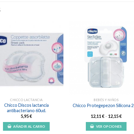
S
Añadir
Aña
a la
a l
lista de
lista
deseos
des
CHICCO LACTANCIA
BEBÉS Y NIÑOS
Chicco Discos lactancia
Chicco Protegepezon Silicona 2
antibacteriano 60ud.
Rango
5,95
€
12,11
€
-
12,15
€
de
precio
AÑADIR AL CARRO
VER OPCIONES
desde
12,11 
Este