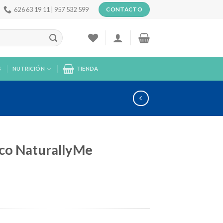
626 63 19 11 | 957 532 599
CONTACTO
S
NUTRICIÓN
TIENDA
ico NaturallyMe