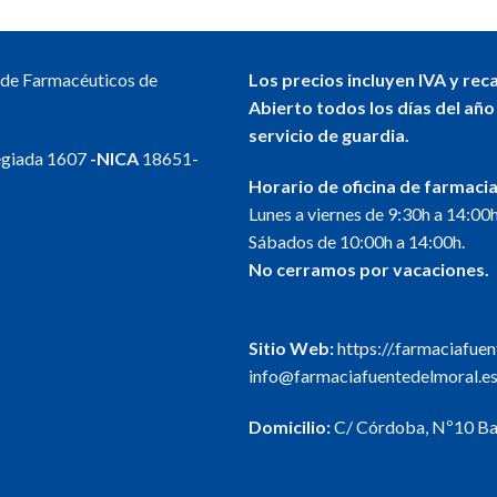
hasta
producto
12,15 
tiene
múltiples
l de Farmacéuticos de
Los precios incluyen IVA y rec
variantes.
Abierto todos los días del año
Las
servicio de guardia.
opciones
egiada 1607
-NICA
18651-
se
Horario de oficina de farmacia
pueden
Lunes a viernes de 9:30h a 14:00h
elegir
Sábados de 10:00h a 14:00h.
en
No cerramos por vacaciones.
la
página
de
Sitio Web:
https://.farmaciafue
producto
info@farmaciafuentedelmoral.e
Domicilio:
C/ Córdoba, Nº10 Baj