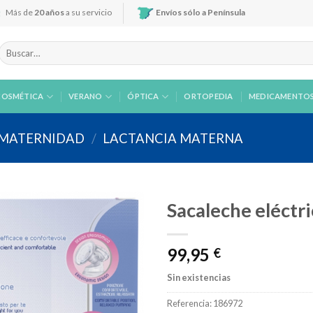
Más de
20 años
a su servicio
Envíos sólo a Península
Buscar
por:
COSMÉTICA
VERANO
ÓPTICA
ORTOPEDIA
MEDICAMENTO
 MATERNIDAD
/
LACTANCIA MATERNA
Sacaleche eléctr
99,95
€
Añadir
a la
Sin existencias
lista de
deseos
Referencia:
186972