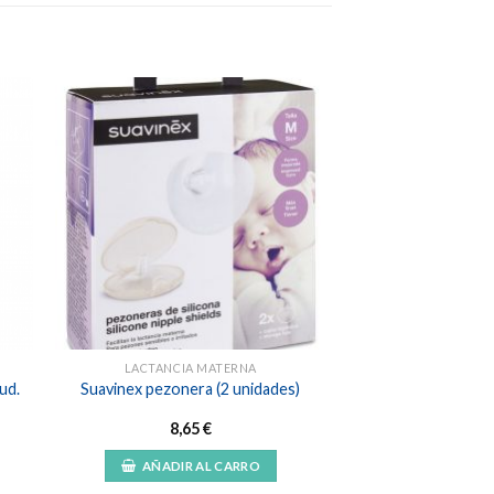
dir
Añadir
a
a la
 de
lista de
eos
deseos
LACTANCIA MATERNA
ud.
Suavinex pezonera (2 unidades)
8,65
€
s:
AÑADIR AL CARRO
€