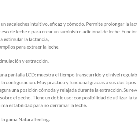
n sacaleches intuitivo, eficaz y cómodo. Permite prolongar la lact
ceso de leche o para crear un suministro adicional de leche. Funcio
 estimular la lactancia,
mplios para extraer la leche.
timulación y extracción.
una pantalla LCD: muestra el tiempo transcurrido y el nivel regulabl
la configuración. Muy práctico y funcional gracias a sus dos tipos 
gura una posición cómoda y relajada durante la extracción. Su rev
bre el pecho. Tiene un doble uso: con posibilidad de utilizar la ta
xima estabilidad para no derramar la leche.
 la gama Naturalfeeling.