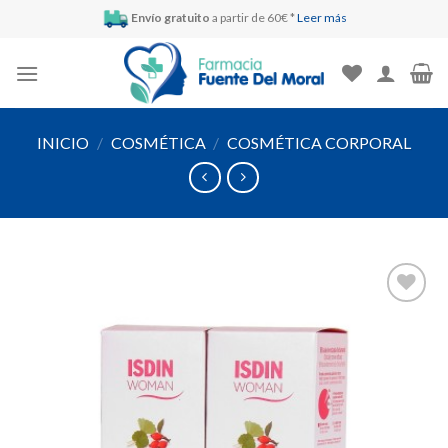
Skip
Envío gratuito
a partir de 60€ *
Leer más
to
content
INICIO
/
COSMÉTICA
/
COSMÉTICA CORPORAL
Añadir
a la
lista de
deseos