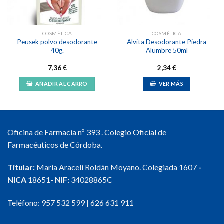
COSMÉTICA
COSMÉTICA
Peusek polvo desodorante
Alvita Desodorante Piedra
40g.
Alumbre 50ml
7,36
€
2,34
€
AÑADIR AL CARRO
VER MÁS
Oficina de Farmacia nº 393 . Colegio Oficial de
Farmacéuticos de Córdoba.
Titular:
María Araceli Roldán Moyano. Colegiada 1607
-
NICA
18651-
NIF:
34028865C
Teléfono:
957 532 599
|
626 631 911