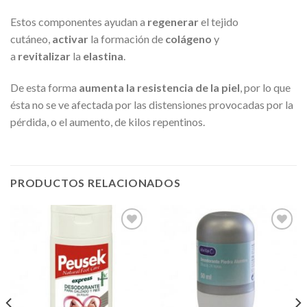
Estos componentes ayudan a
regenerar
el tejido
cutáneo,
activar
la formación de
colágeno
y
a
revitalizar
la
elastina
.
De esta forma
aumenta la resistencia de la piel
, por lo que
ésta no se ve afectada por las distensiones provocadas por la
pérdida, o el aumento, de kilos repentinos.
PRODUCTOS RELACIONADOS
Añadir
Añadir
a la
a la
lista de
lista de
deseos
deseos