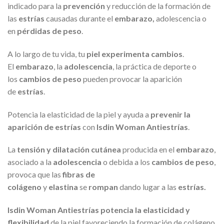
indicado para la
prevención
y reducción de la formación de
las
estrías
causadas durante el
embarazo,
adolescencia o
en
pérdidas de peso
.
A lo largo de tu vida, tu
piel experimenta cambios
.
El
embarazo
, la
adolescencia
, la práctica de deporte o
los
cambios de peso
pueden provocar la aparición
de
estrías
.
Potencia la elasticidad de la piel y ayuda a
prevenir la
aparición de estrías
con
Isdin Woman Antiestrías
.
La
tensión y dilatación cutánea
producida en el
embarazo
,
asociado a la
adolescencia
o debida a los
cambios de peso
,
provoca que las
fibras de
colágeno
y
elastina
se
rompan
dando lugar a las
estrías.
Isdin Woman Antiestrías potencia la elasticidad y
flexibilidad
de la piel favoreciendo la formación de colágeno