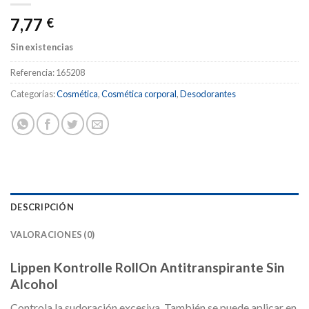
7,77
€
Sin existencias
Referencia:
165208
Categorías:
Cosmética
,
Cosmética corporal
,
Desodorantes
DESCRIPCIÓN
VALORACIONES (0)
Lippen Kontrolle RollOn Antitranspirante Sin
Alcohol
Controla la sudoración excesiva. También se puede aplicar en