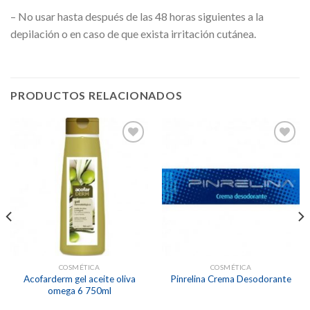
– No usar hasta después de las 48 horas siguientes a la
depilación o en caso de que exista irritación cutánea.
PRODUCTOS RELACIONADOS
Añadir
Añadir
a la
a la
lista de
lista de
deseos
deseos
COSMÉTICA
COSMÉTICA
Acofarderm gel aceite oliva
Pinrelina Crema Desodorante
omega 6 750ml