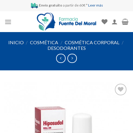
Skip
Envío gratuito
a partir de 60€ *
Leer más
to
content
INICIO
/
COSMÉTICA
/
COSMÉTICA CORPORAL
/
DESODORANTES
Añadir
a la
lista de
deseos