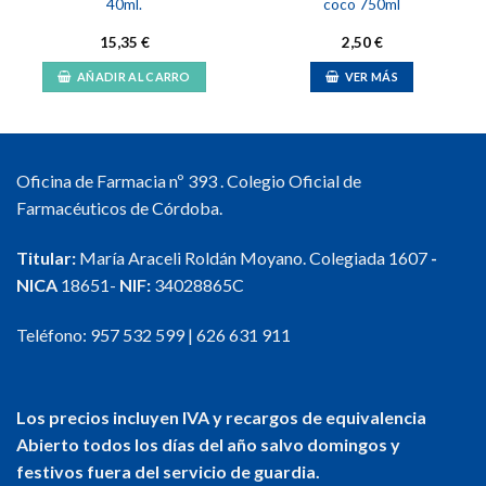
40ml.
coco 750ml
15,35
€
2,50
€
AÑADIR AL CARRO
VER MÁS
Oficina de Farmacia nº 393 . Colegio Oficial de
Farmacéuticos de Córdoba.
Titular:
María Araceli Roldán Moyano. Colegiada 1607
-
NICA
18651-
NIF:
34028865C
Teléfono:
957 532 599
|
626 631 911
Los precios incluyen IVA y recargos de equivalencia
Abierto todos los días del año salvo domingos y
festivos fuera del servicio de guardia.