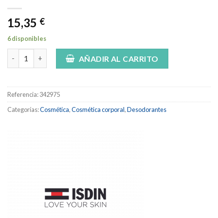
15,35
€
6 disponibles
ISDIN Germisdin RollOn 72h 40ml. cantidad
AÑADIR AL CARRITO
Referencia:
342975
Categorías:
Cosmética
,
Cosmética corporal
,
Desodorantes