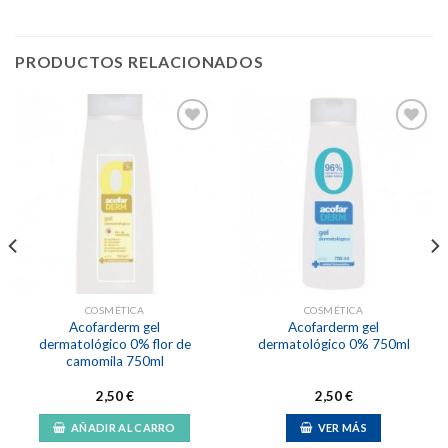
PRODUCTOS RELACIONADOS
Añadir
Añadir
a la
a la
lista de
lista de
deseos
deseos
COSMÉTICA
COSMÉTICA
Acofarderm gel
Acofarderm gel
dermatológico 0% flor de
dermatológico 0% 750ml
camomila 750ml
2,50
€
2,50
€
AÑADIR AL CARRO
VER MÁS