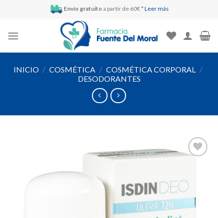
Skip
Envío gratuito
a partir de 60€ *
Leer más
to
content
INICIO
/
COSMÉTICA
/
COSMÉTICA CORPORAL
/
DESODORANTES
Añadir
a la
lista de
deseos