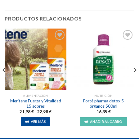
PRODUCTOS RELACIONADOS
Añadir
Añadir
a la
a la
lista de
lista de
deseos
deseos
ALIMENTACIÓN
NUTRICIÓN
Meritene Fuerza y Vitalidad
Forté pharma detox 5
15 sobres
órganos 500ml
Rango
21,98
€
-
22,98
€
16,35
€
de
precios:
VER MÁS
AÑADIR AL CARRO
desde
21,98 €
Este
hasta
producto
22,98 €