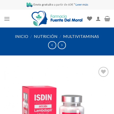
Skip
Envío gratuito
a partir de 60€ *
Leer más
to
content
INICIO
/
NUTRICIÓN
/
MULTIVITAMINAS
Añadir
a la
lista de
deseos