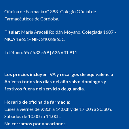
tiene
múltiples
Oficina de Farmacia nº 393 . Colegio Oficial de
variantes.
Farmacéuticos de Córdoba.
Las
opciones
Titular:
María Araceli Roldán Moyano. Colegiada 1607
-
se
NICA
18651-
NIF:
34028865C
pueden
elegir
en
Teléfono:
957 532 599
|
626 631 911
la
página
de
Los precios incluyen IVA y recargos de equivalencia
producto
Abierto todos los días del año salvo domingos y
festivos fuera del servicio de guardia.
Horario de oficina de farmacia:
Lunes a viernes de 9:30h a 14:00h y de 17:00h a 20:30h.
Sábados de 10:00h a 14:00h.
No cerramos por vacaciones.