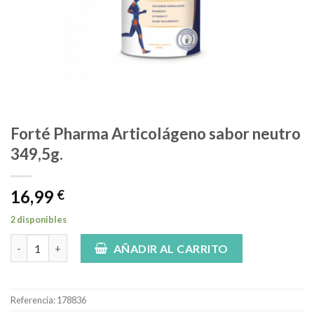
Forté Pharma Articolágeno sabor neutro
349,5g.
16,99
€
2 disponibles
Forté Pharma Articolágeno sabor neutro 349,5g. cantidad
AÑADIR AL CARRITO
Referencia:
178836