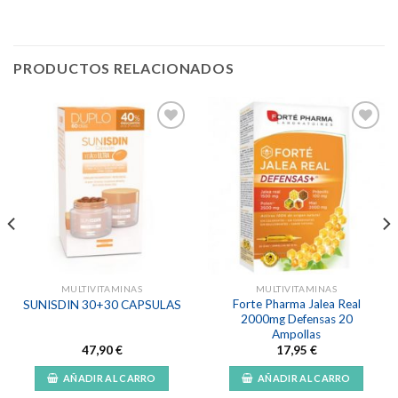
PRODUCTOS RELACIONADOS
Añadir
Añadir
a la
a la
lista de
lista de
deseos
deseos
MULTIVITAMINAS
MULTIVITAMINAS
Forte Pharma Jalea Real
SUNISDIN 30+30 CAPSULAS
2000mg Defensas 20
Ampollas
47,90
€
17,95
€
AÑADIR AL CARRO
AÑADIR AL CARRO