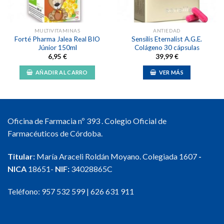
MULTIVITAMINAS
ANTIEDAD
Forté Pharma Jalea Real BIO
Sensilis Eternalist A.G.E.
Júnior 150ml
Colágeno 30 cápsulas
6,95
€
39,99
€
AÑADIR AL CARRO
VER MÁS
Oficina de Farmacia nº 393 . Colegio Oficial de
Farmacéuticos de Córdoba.
Titular:
María Araceli Roldán Moyano. Colegiada 1607
-
NICA
18651-
NIF:
34028865C
Teléfono:
957 532 599
|
626 631 911