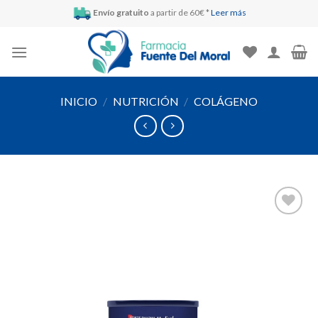
Skip
Envío gratuito
a partir de 60€ *
Leer más
to
content
INICIO
/
NUTRICIÓN
/
COLÁGENO
Añadir
a la
lista de
deseos