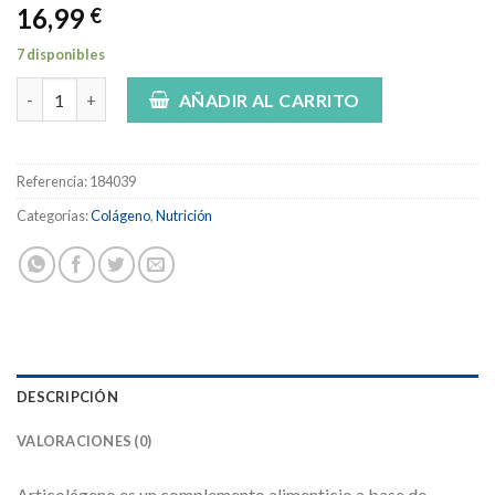
16,99
€
7 disponibles
Forté Pharma Articolágeno sabor limón 349,5g. cantidad
AÑADIR AL CARRITO
Referencia:
184039
Categorías:
Colágeno
,
Nutrición
DESCRIPCIÓN
VALORACIONES (0)
Articolágeno es un complemento alimenticio a base de